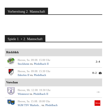
Vorbereitung 2. Mannschaft
Spiele 1. + 2. Mannschaft
Rückblick
Herren, So. 09.08. 15:00 Uhr
2:4
Stockheim
vs.
Pfedelbach II
Herren, So. 09.08. 15:30 Uhr
0:2
Ilshofen II
vs.
Pfedelbach
Vorschau
Herren, Mi. 12.08. 19:30 Uhr
-:-
Wüstenrot
vs.
Pfedelbach II
Herren, Sa. 15.08. 18:00 Uhr
live
SGM TSV Markels...
vs.
Pfedelbach