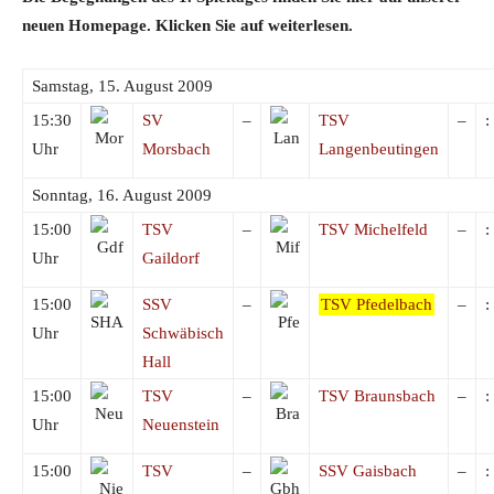
neuen Homepage. Klicken Sie auf weiterlesen.
Samstag, 15. August 2009
15:30
SV
–
TSV
–
:
Uhr
Morsbach
Langenbeutingen
Sonntag, 16. August 2009
15:00
TSV
–
TSV Michelfeld
–
:
Uhr
Gaildorf
15:00
SSV
–
TSV Pfedelbach
–
:
Uhr
Schwäbisch
Hall
15:00
TSV
–
TSV Braunsbach
–
:
Uhr
Neuenstein
15:00
TSV
–
SSV Gaisbach
–
: