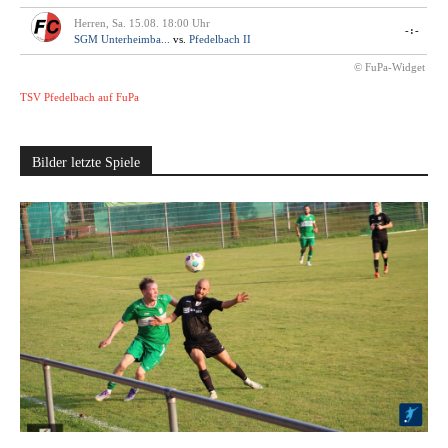
Herren, Sa. 15.08. 18:00 Uhr
-:-
SGM Unterheimba...
vs.
Pfedelbach II
© FuPa-Widget
TSV Pfedelbach auf FuPa
Bilder letzte Spiele