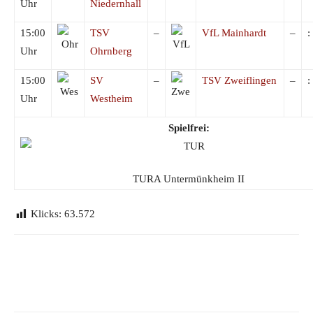
Uhr
Niedernhall
15:00
TSV
–
VfL Mainhardt
–
:
Uhr
Ohrnberg
15:00
SV
–
TSV Zweiflingen
–
:
Uhr
Westheim
Spielfrei:
TURA Untermünkheim II
Klicks:
63.572