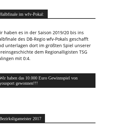
Halbfinale im wfv-Pokal:
r haben es in der Saison 2019/20 bis ins
lbfinale des DB-Regio wfv-Pokals geschafft
nd unterlagen dort im größten Spiel unserer
ereinsgeschichte dem Regionalligisten TSG
lingen mit 0:4.
Wir haben das 10.000 Euro Gewinnspiel von
yousport gewonnen!!!
Bezirksligameister 2017