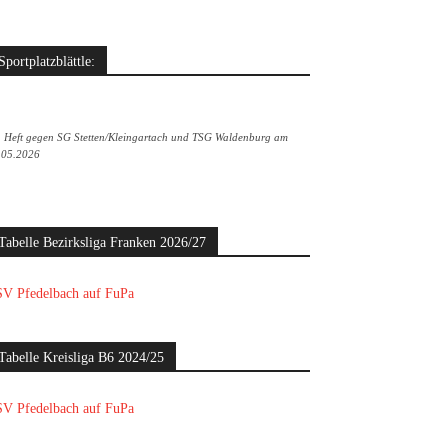
Sportplatzblättle:
. Heft gegen SG Stetten/Kleingartach und TSG Waldenburg am
.05.2026
Tabelle Bezirksliga Franken 2026/27
V Pfedelbach auf FuPa
Tabelle Kreisliga B6 2024/25
V Pfedelbach auf FuPa