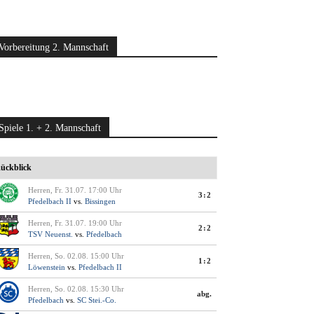
Vorbereitung 2. Mannschaft
Spiele 1. + 2. Mannschaft
ückblick
Herren, Fr. 31.07. 17:00 Uhr
3:2
Pfedelbach II
vs.
Bissingen
Herren, Fr. 31.07. 19:00 Uhr
2:2
TSV Neuenst.
vs.
Pfedelbach
Herren, So. 02.08. 15:00 Uhr
1:2
Löwenstein
vs.
Pfedelbach II
Herren, So. 02.08. 15:30 Uhr
abg.
Pfedelbach
vs.
SC Stei.-Co.