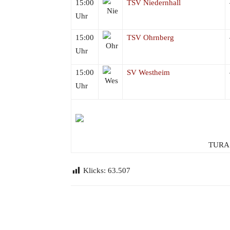
15:00
TSV Niedernhall
Uhr
15:00
TSV Ohrnberg
Uhr
15:00
SV Westheim
Uhr
TURA 
Klicks:
63.507
Teilen