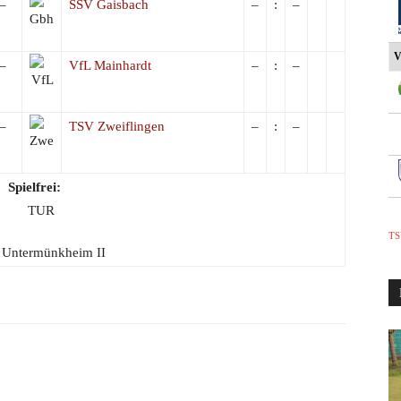
–
SSV Gaisbach
–
:
–
V
–
VfL Mainhardt
–
:
–
–
TSV Zweiflingen
–
:
–
Spielfrei:
TS
Untermünkheim II