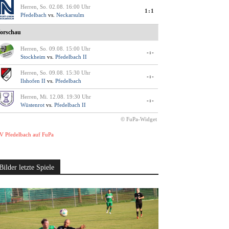
Herren, So. 02.08. 16:00 Uhr
1:1
Pfedelbach
vs.
Neckarsulm
orschau
Herren, So. 09.08. 15:00 Uhr
-:-
Stockheim
vs.
Pfedelbach II
Herren, So. 09.08. 15:30 Uhr
-:-
Ilshofen II
vs.
Pfedelbach
Herren, Mi. 12.08. 19:30 Uhr
-:-
Wüstenrot
vs.
Pfedelbach II
© FuPa-Widget
V Pfedelbach auf FuPa
Bilder letzte Spiele