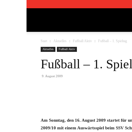
TSV
Start
Aktuelles
Fußball Aktiv
Fußball – 1. Spieltag
Pfedelbach
Aktuelles
Fußball Aktiv
Fußball – 1. Spie
1911
9. August 2009
e.V.
Teilen
Am Sonntag, den 16. August 2009 startet für u
2009/10 mit einem Auswärtsspiel beim SSV Sch