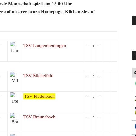
erste Mannschaft spielt um 15.00 Uhr.
ier auf unserer neuen Homepage. Klicken Sie auf
–
TSV Langenbeutingen
–
:
–
R
–
TSV Michelfeld
–
:
–
–
TSV Pfedelbach
–
:
–
–
TSV Braunsbach
–
:
–