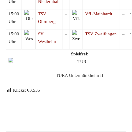
Uhr
Niedernhall
15:00
TSV
–
VfL Mainhardt
–
:
Uhr
Ohrnberg
15:00
SV
–
TSV Zweiflingen
–
:
Uhr
Westheim
Spielfrei:
TURA Untermünkheim II
Klicks:
63.535