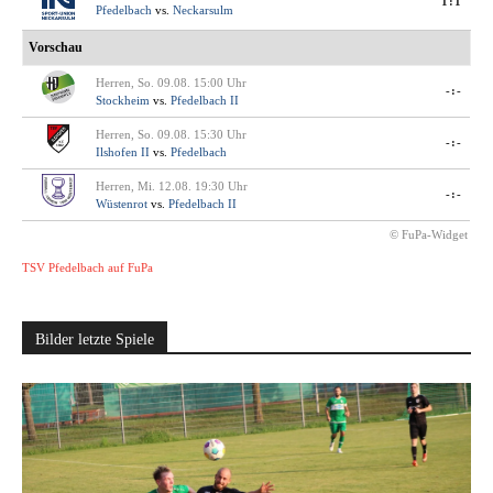
1:1
Pfedelbach
vs.
Neckarsulm
Vorschau
Herren, So. 09.08. 15:00 Uhr
-:-
Stockheim
vs.
Pfedelbach II
Herren, So. 09.08. 15:30 Uhr
-:-
Ilshofen II
vs.
Pfedelbach
Herren, Mi. 12.08. 19:30 Uhr
-:-
Wüstenrot
vs.
Pfedelbach II
© FuPa-Widget
TSV Pfedelbach auf FuPa
Bilder letzte Spiele