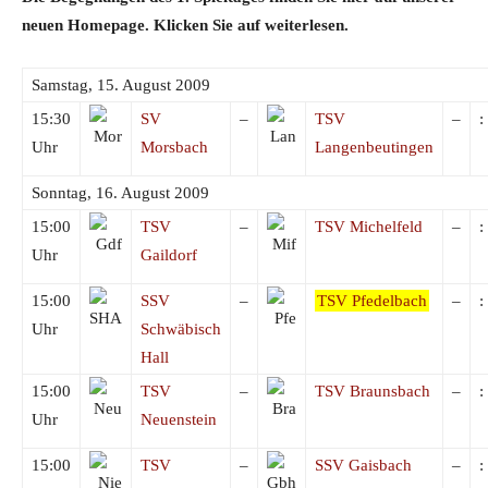
neuen Homepage. Klicken Sie auf weiterlesen.
Samstag, 15. August 2009
15:30
SV
–
TSV
–
:
Uhr
Morsbach
Langenbeutingen
Sonntag, 16. August 2009
15:00
TSV
–
TSV Michelfeld
–
:
Uhr
Gaildorf
15:00
SSV
–
TSV Pfedelbach
–
:
Uhr
Schwäbisch
Hall
15:00
TSV
–
TSV Braunsbach
–
:
Uhr
Neuenstein
15:00
TSV
–
SSV Gaisbach
–
: