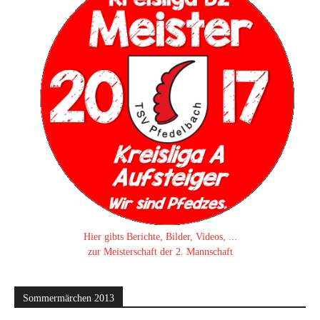
Hier gibts Berichte, Bilder, Videos, ...
zur Meisterschaft der 2. Mannschaft
Sommermärchen 2013