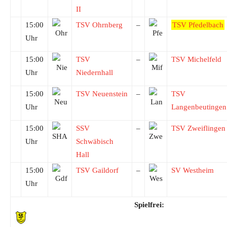
II
15:00
TSV Ohrnberg
–
TSV Pfedelbach
Uhr
15:00
TSV
–
TSV Michelfeld
Uhr
Niedernhall
15:00
TSV Neuenstein
–
TSV
Uhr
Langenbeutingen
15:00
SSV
–
TSV Zweiflingen
Uhr
Schwäbisch
Hall
15:00
TSV Gaildorf
–
SV Westheim
Uhr
Spielfrei: