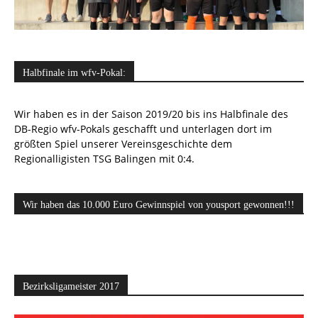
Halbfinale im wfv-Pokal:
Wir haben es in der Saison 2019/20 bis ins Halbfinale des
DB-Regio wfv-Pokals geschafft und unterlagen dort im
größten Spiel unserer Vereinsgeschichte dem
Regionalligisten TSG Balingen mit 0:4.
Wir haben das 10.000 Euro Gewinnspiel von yousport gewonnen!!!
Bezirksligameister 2017