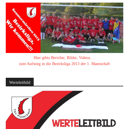
Hier gibts Berichte, Bilder, Videos, ...
zum Aufstieg in die Bezirksliga 2013 der 1. Mannschaft
Werteleitbild