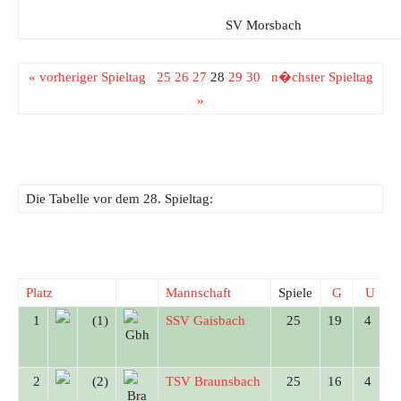
SV Morsbach
« vorheriger Spieltag
25
26
27
28
29
30
n�chster Spieltag
»
Die Tabelle vor dem 28. Spieltag:
Platz
Mannschaft
Spiele
G
U
1
(1)
SSV Gaisbach
25
19
4
2
(2)
TSV Braunsbach
25
16
4