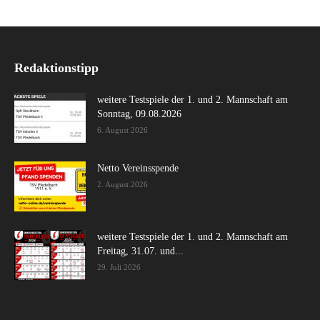
Redaktionstipp
weitere Testspiele der 1. und 2. Mannschaft am
Sonntag, 09.08.2026
6. August 2026
Netto Vereinsspende
2. August 2026
weitere Testspiele der 1. und 2. Mannschaft am
Freitag, 31.07. und...
29. Juli 2026