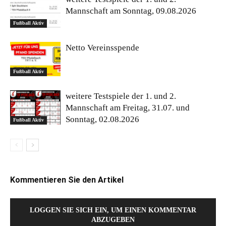
Mannschaft am Sonntag, 09.08.2026
Fußball Aktiv
Netto Vereinsspende
Fußball Aktiv
weitere Testspiele der 1. und 2.
Mannschaft am Freitag, 31.07. und
Sonntag, 02.08.2026
Fußball Aktiv
Kommentieren Sie den Artikel
LOGGEN SIE SICH EIN, UM EINEN KOMMENTAR
ABZUGEBEN