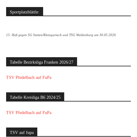
Sportplatzblättle:
15. Heft gegen SG Stetten/Kleingartach und TSG Waldenburg am 30.05.2026
Tabelle Bezirksliga Franken 2026/27
TSV Pfedelbach auf FuPa
Tabelle Kreisliga B6 2024/25
TSV Pfedelbach auf FuPa
TSV auf fupa