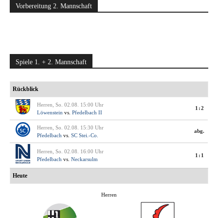
Vorbereitung 2. Mannschaft
Spiele 1. + 2. Mannschaft
Rückblick
Herren, So. 02.08. 15:00 Uhr
1:2
Löwenstein
vs.
Pfedelbach II
Herren, So. 02.08. 15:30 Uhr
abg.
Pfedelbach
vs.
SC Stei.-Co.
Herren, So. 02.08. 16:00 Uhr
1:1
Pfedelbach
vs.
Neckarsulm
Heute
Herren