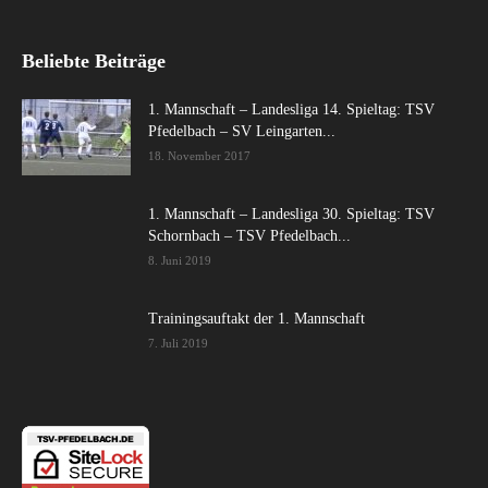
Beliebte Beiträge
1. Mannschaft – Landesliga 14. Spieltag: TSV
Pfedelbach – SV Leingarten...
18. November 2017
1. Mannschaft – Landesliga 30. Spieltag: TSV
Schornbach – TSV Pfedelbach...
8. Juni 2019
Trainingsauftakt der 1. Mannschaft
7. Juli 2019