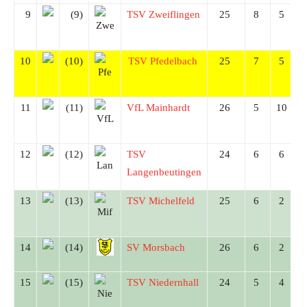
9
(9)
TSV Zweiflingen
25
8
5
10
(10)
TSV Pfedelbach
25
7
5
11
(11)
VfL Mainhardt
26
5
10
12
(12)
TSV
24
6
6
Langenbeutingen
13
(13)
TSV Michelfeld
25
6
2
14
(14)
SV Morsbach
26
6
2
15
(15)
TSV Niedernhall
24
5
4