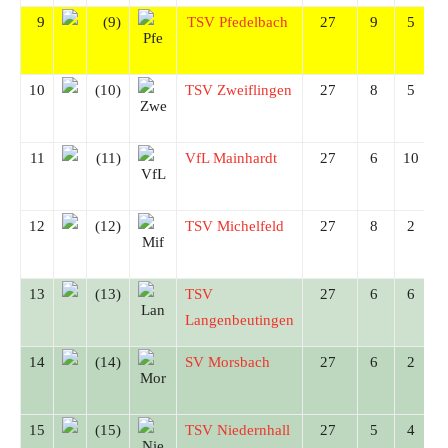
9
(9)
TSV Pfedelbach
27
9
5
10
(10)
TSV Zweiflingen
27
8
5
11
(11)
VfL Mainhardt
27
6
10
12
(12)
TSV Michelfeld
27
8
2
13
(13)
TSV
27
6
6
Langenbeutingen
14
(14)
SV Morsbach
27
6
2
15
(15)
TSV Niedernhall
27
5
4