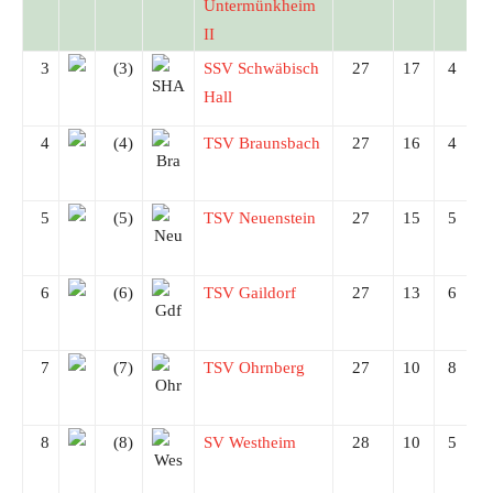
Untermünkheim
II
3
(3)
SSV Schwäbisch
27
17
4
Hall
4
(4)
TSV Braunsbach
27
16
4
5
(5)
TSV Neuenstein
27
15
5
6
(6)
TSV Gaildorf
27
13
6
7
(7)
TSV Ohrnberg
27
10
8
8
(8)
SV Westheim
28
10
5