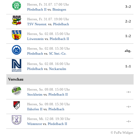
Herren, Fr. 31.07. 17:00 Uhr
3:2
Pfedelbach II
vs.
Bissingen
Herren, Fr. 31.07. 19:00 Uhr
2:2
TSV Neuenst.
vs.
Pfedelbach
Herren, So. 02.08. 15:00 Uhr
1:2
Löwenstein
vs.
Pfedelbach II
Herren, So. 02.08. 15:30 Uhr
abg.
Pfedelbach
vs.
SC Stei.-Co.
Herren, So. 02.08. 16:00 Uhr
1:1
Pfedelbach
vs.
Neckarsulm
Vorschau
Herren, So. 09.08. 15:00 Uhr
-:-
Stockheim
vs.
Pfedelbach II
Herren, So. 09.08. 15:30 Uhr
-:-
Ilshofen II
vs.
Pfedelbach
Herren, Mi. 12.08. 19:30 Uhr
-:-
Wüstenrot
vs.
Pfedelbach II
© FuPa-Widget