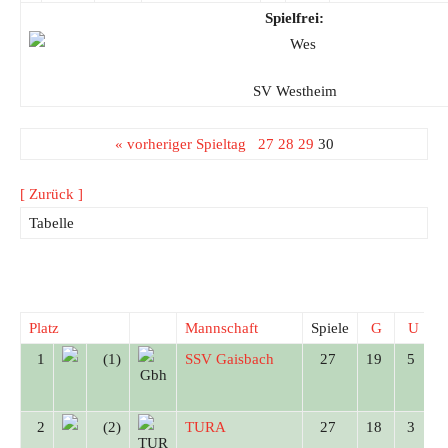
Spielfrei:
SV Westheim
« vorheriger Spieltag
27
28
29
30
[ Zurück ]
Tabelle
Platz
Mannschaft
Spiele
G
U
1
(1)
SSV Gaisbach
27
19
5
2
(2)
TURA
27
18
3