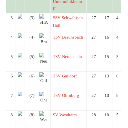
Untermünkheim
II
3
(3)
SSV Schwäbisch
27
17
4
Hall
4
(4)
TSV Braunsbach
27
16
4
5
(5)
TSV Neuenstein
27
15
5
6
(6)
TSV Gaildorf
27
13
6
7
(7)
TSV Ohrnberg
27
10
8
8
(8)
SV Westheim
28
10
5