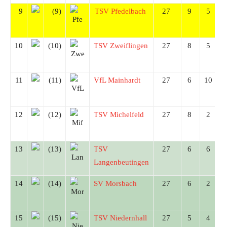
9
(9)
TSV Pfedelbach
27
9
5
10
(10)
TSV Zweiflingen
27
8
5
11
(11)
VfL Mainhardt
27
6
10
12
(12)
TSV Michelfeld
27
8
2
13
(13)
TSV
27
6
6
Langenbeutingen
14
(14)
SV Morsbach
27
6
2
15
(15)
TSV Niedernhall
27
5
4