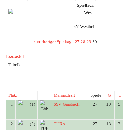
Spielfrei:
SV Westheim
« vorheriger Spieltag
27
28
29
30
[ Zurück ]
Tabelle
Platz
Mannschaft
Spiele
G
U
1
(1)
SSV Gaisbach
27
19
5
2
(2)
TURA
27
18
3