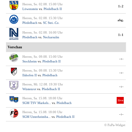
Herren, So. 02.08. 15:00 Uhr
1:2
Löwenstein
vs.
Pfedelbach II
Herren, So. 02.08. 15:30 Uhr
abg.
Pfedelbach
vs.
SC Stei.-Co.
Herren, So. 02.08. 16:00 Uhr
1:1
Pfedelbach
vs.
Neckarsulm
Vorschau
Herren, So. 09.08. 15:00 Uhr
-:-
Stockheim
vs.
Pfedelbach II
Herren, So. 09.08. 15:30 Uhr
-:-
Ilshofen II
vs.
Pfedelbach
Herren, Mi. 12.08. 19:30 Uhr
-:-
Wüstenrot
vs.
Pfedelbach II
Herren, Sa. 15.08. 18:00 Uhr
live
SGM TSV Markels...
vs.
Pfedelbach
Herren, Sa. 15.08. 18:00 Uhr
-:-
SGM Unterheimba...
vs.
Pfedelbach II
© FuPa-Widget