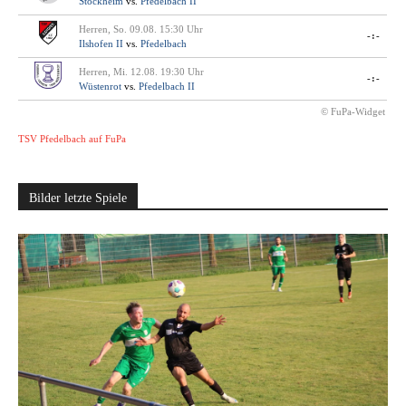
Stockheim
vs.
Pfedelbach II
Herren, So. 09.08. 15:30 Uhr
-:-
Ilshofen II
vs.
Pfedelbach
Herren, Mi. 12.08. 19:30 Uhr
-:-
Wüstenrot
vs.
Pfedelbach II
© FuPa-Widget
TSV Pfedelbach auf FuPa
Bilder letzte Spiele