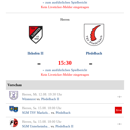
» zum ausführlichen Spielbericht
Kein Liveticker-Melder eingetragen
Herren
Ilshofen II
Pfedelbach
-
-
15:30
» zum ausführlichen Spielbericht
Kein Liveticker-Melder eingetragen
Vorschau
Herren, Mi. 12.08. 19:30 Uhr
-:-
Wüstenrot
vs.
Pfedelbach II
Herren, Sa. 15.08. 18:00 Uhr
live
SGM TSV Markels...
vs.
Pfedelbach
Herren, Sa. 15.08. 18:00 Uhr
-:-
SGM Unterheimba...
vs.
Pfedelbach II