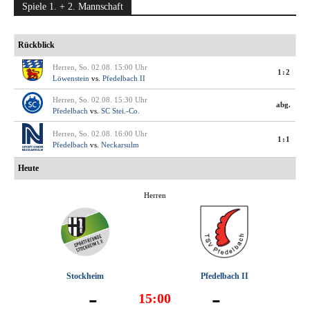
Spiele 1. + 2. Mannschaft
Rückblick
Herren, So. 02.08. 15:00 Uhr
1:2
Löwenstein
vs.
Pfedelbach II
Herren, So. 02.08. 15:30 Uhr
abg.
Pfedelbach
vs.
SC Stei.-Co.
Herren, So. 02.08. 16:00 Uhr
1:1
Pfedelbach
vs.
Neckarsulm
Heute
Herren
Stockheim
Pfedelbach II
-
-
15:00