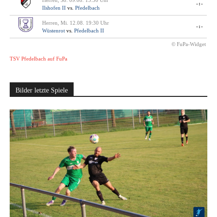
Herren, So. 09.08. 15:30 Uhr
-:-
Ilshofen II
vs.
Pfedelbach
Herren, Mi. 12.08. 19:30 Uhr
-:-
Wüstenrot
vs.
Pfedelbach II
© FuPa-Widget
TSV Pfedelbach auf FuPa
Bilder letzte Spiele