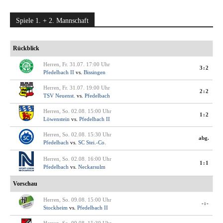
Spiele 1. + 2. Mannschaft
Rückblick
Herren, Fr. 31.07. 17:00 Uhr
3:2
Pfedelbach II
vs.
Bissingen
Herren, Fr. 31.07. 19:00 Uhr
2:2
TSV Neuenst.
vs.
Pfedelbach
Herren, So. 02.08. 15:00 Uhr
1:2
Löwenstein
vs.
Pfedelbach II
Herren, So. 02.08. 15:30 Uhr
abg.
Pfedelbach
vs.
SC Stei.-Co.
Herren, So. 02.08. 16:00 Uhr
1:1
Pfedelbach
vs.
Neckarsulm
Vorschau
Herren, So. 09.08. 15:00 Uhr
-:-
Stockheim
vs.
Pfedelbach II