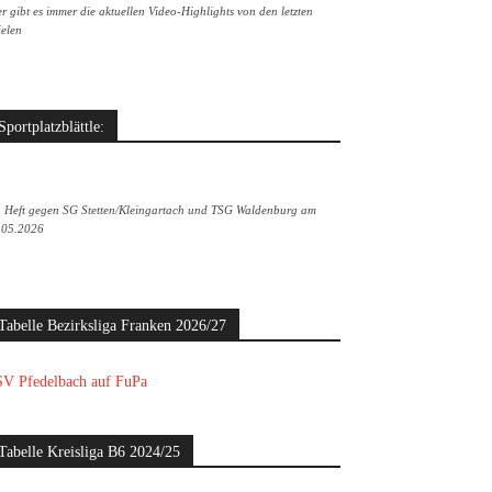
r gibt es immer die aktuellen Video-Highlights von den letzten
ielen
Sportplatzblättle:
. Heft gegen SG Stetten/Kleingartach und TSG Waldenburg am
.05.2026
Tabelle Bezirksliga Franken 2026/27
V Pfedelbach auf FuPa
Tabelle Kreisliga B6 2024/25