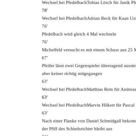
Wechsel bei Pfedelbach
Tobias Lösch für Janik Pfe
78′
Wechsel bei Pfedelbach
Adrian Reck für Kaan Uz
76′
Pfedelbach wird gleich 4 Mal wechseln
76′
Michelfeld versucht es mit einem Schuss aus 25 M
67′
Pfeifer lässt zwei Gegenspieler überragend ausste
aber keiner richtig mitgegangen
63′
Wechsel bei Pfedelbach
Matthias Rein für Andrea
63′
Wechsel bei Pfedelbach
Marvin Hilkert für Pascal
63′
Nach einer Flanke von Daniel Schmidgall bekomm
der Pfiff des Schiedsrichter bleibt aus