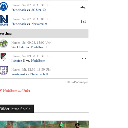
Herren, So. 02.08. 15:30 Uhr
abg.
Pfedelbach
vs.
SC Stei.-Co.
Herren, So. 02.08. 16:00 Uhr
1:1
Pfedelbach
vs.
Neckarsulm
orschau
Herren, So. 09.08. 15:00 Uhr
-:-
Stockheim
vs.
Pfedelbach II
Herren, So. 09.08. 15:30 Uhr
-:-
Ilshofen II
vs.
Pfedelbach
Herren, Mi. 12.08. 19:30 Uhr
-:-
Wüstenrot
vs.
Pfedelbach II
© FuPa-Widget
V Pfedelbach auf FuPa
Bilder letzte Spiele