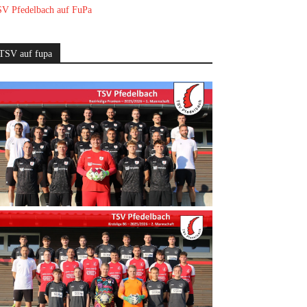
V Pfedelbach auf FuPa
TSV auf fupa