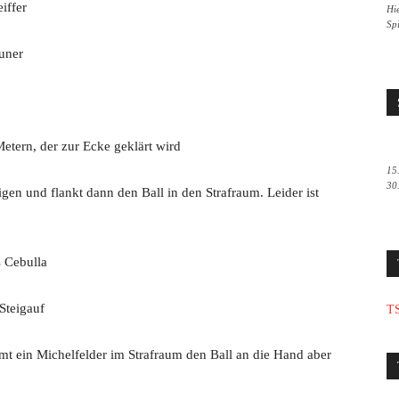
iffer
Hie
Sp
uner
etern, der zur Ecke geklärt wird
15
30
igen und flankt dann den Ball in den Strafraum. Leider ist
s Cebulla
 Steigauf
TS
t ein Michelfelder im Strafraum den Ball an die Hand aber