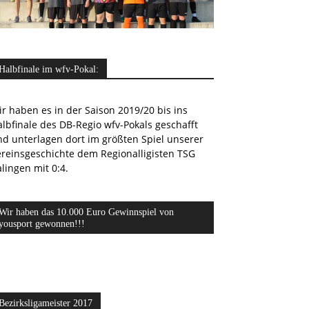
Halbfinale im wfv-Pokal:
r haben es in der Saison 2019/20 bis ins
lbfinale des DB-Regio wfv-Pokals geschafft
nd unterlagen dort im größten Spiel unserer
ereinsgeschichte dem Regionalligisten TSG
lingen mit 0:4.
Wir haben das 10.000 Euro Gewinnspiel von
yousport gewonnen!!!
Bezirksligameister 2017