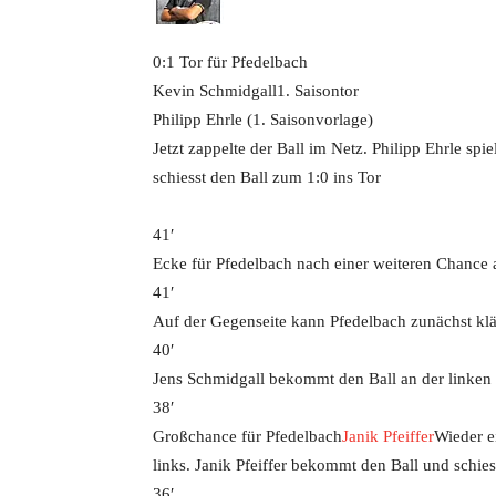
0:1 Tor für Pfedelbach
Kevin Schmidgall
1. Saisontor
Philipp Ehrle (1. Saisonvorlage)
Jetzt zappelte der Ball im Netz. Philipp Ehrle spi
schiesst den Ball zum 1:0 ins Tor
41′
Ecke für Pfedelbach nach einer weiteren Chance a
41′
Auf der Gegenseite kann Pfedelbach zunächst klär
40′
Jens Schmidgall bekommt den Ball an der linken 
38′
Großchance für Pfedelbach
Janik Pfeiffer
Wieder e
links. Janik Pfeiffer bekommt den Ball und schies
36′