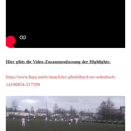
Hier gibts die Video-Zusammenfassung der Highlights:
https://www.fupa.net/tv/match/tsv-pfedelbach-tsv-erlenbach-
14190854-217599