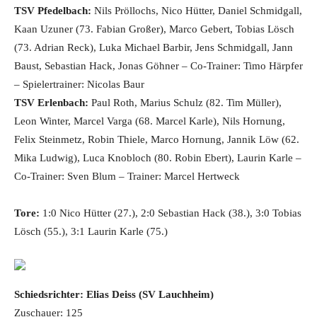
TSV Pfedelbach:
Nils Pröllochs, Nico Hütter, Daniel Schmidgall,
Kaan Uzuner (73. Fabian Großer), Marco Gebert, Tobias Lösch
(73. Adrian Reck), Luka Michael Barbir, Jens Schmidgall, Jann
Baust, Sebastian Hack, Jonas Göhner – Co-Trainer: Timo Härpfer
– Spielertrainer: Nicolas Baur
TSV Erlenbach:
Paul Roth, Marius Schulz (82. Tim Müller),
Leon Winter, Marcel Varga (68. Marcel Karle), Nils Hornung,
Felix Steinmetz, Robin Thiele, Marco Hornung, Jannik Löw (62.
Mika Ludwig), Luca Knobloch (80. Robin Ebert), Laurin Karle –
Co-Trainer: Sven Blum – Trainer: Marcel Hertweck
Tore:
1:0 Nico Hütter (27.), 2:0 Sebastian Hack (38.), 3:0 Tobias
Lösch (55.), 3:1 Laurin Karle (75.)
Schiedsrichter:
Elias Deiss
(SV Lauchheim)
Zuschauer: 125