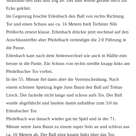
Strafraum den Ball und zog ab. Der Ball wurde gerade noch zur
Ecke geklärt.
Im Gegenzug brachte Erlenbach den Ball von rechts Richtung
Tor und einen Schuss aus ca. 16 Metern hielt Torhüter Nils
Pröllochs erneut klasse. Erlenbach drückte jetzt nochmal auf den
Anschlusstreffer aber Pfedelbach verteidigte die 2:0 Führung in
die Pause.
Erlenbach kam nach dem Seitenwechsel wie auch in Hälfte eins
besser in die Partie. Ein Schuss von rechts streifte knapp links am
Pfedelbacher Tor vorbei.
In der 55. Minute fiel dann aber die Vorentscheidung. Nach
einem schönen Spielzug legte Jann Baust den Ball auf Tobias
Lösch. Der fackelte nicht lange und schoss aufs Tor. Der Ball
wurde abgefälscht und landete damit unhaltbar zum 3:0 im
Erlenbacher Tor.
Pfedelbach war danach wieder gut im Spiel und in der 71.
Minute setzte Jann Baust zu einem super Solo an und schloss aus
ca. 16 Metern ab. Der Ball ging knapp links über das Tor.