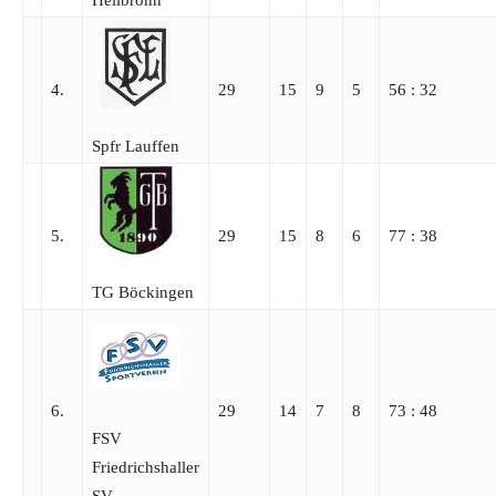
4.
29
15
9
5
56 : 32
Spfr Lauffen
5.
29
15
8
6
77 : 38
TG Böckingen
6.
29
14
7
8
73 : 48
FSV
Friedrichshaller
SV