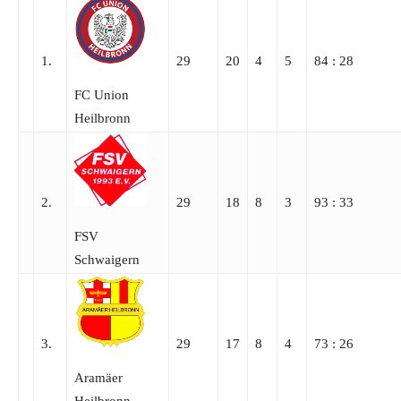
1.
29
20
4
5
84 : 28
FC Union
Heilbronn
2.
29
18
8
3
93 : 33
FSV
Schwaigern
3.
29
17
8
4
73 : 26
Aramäer
Heilbronn