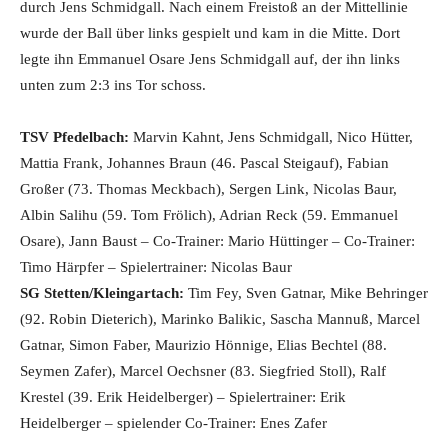
durch Jens Schmidgall. Nach einem Freistoß an der Mittellinie
wurde der Ball über links gespielt und kam in die Mitte. Dort
legte ihn Emmanuel Osare Jens Schmidgall auf, der ihn links
unten zum 2:3 ins Tor schoss.
TSV Pfedelbach:
Marvin Kahnt, Jens Schmidgall, Nico Hütter,
Mattia Frank, Johannes Braun (46. Pascal Steigauf), Fabian
Großer (73. Thomas Meckbach), Sergen Link, Nicolas Baur,
Albin Salihu (59. Tom Frölich), Adrian Reck (59. Emmanuel
Osare), Jann Baust – Co-Trainer: Mario Hüttinger – Co-Trainer:
Timo Härpfer – Spielertrainer: Nicolas Baur
SG Stetten/Kleingartach:
Tim Fey, Sven Gatnar, Mike Behringer
(92. Robin Dieterich), Marinko Balikic, Sascha Mannuß, Marcel
Gatnar, Simon Faber, Maurizio Hönnige, Elias Bechtel (88.
Seymen Zafer), Marcel Oechsner (83. Siegfried Stoll), Ralf
Krestel (39. Erik Heidelberger) – Spielertrainer: Erik
Heidelberger – spielender Co-Trainer: Enes Zafer