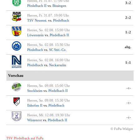
Herren, Fr. 31.07. 17:00 Uhr
3:2
Pfedelbach II
vs.
Bissingen
Herren, Fr. 31.07. 19:00 Uhr
2:2
TSV Neuenst.
vs.
Pfedelbach
Herren, So. 02.08. 15:00 Uhr
1:2
Löwenstein
vs.
Pfedelbach II
Herren, So. 02.08. 15:30 Uhr
abg.
Pfedelbach
vs.
SC Stei.-Co.
Herren, So. 02.08. 16:00 Uhr
1:1
Pfedelbach
vs.
Neckarsulm
Vorschau
Herren, So. 09.08. 15:00 Uhr
-:-
Stockheim
vs.
Pfedelbach II
Herren, So. 09.08. 15:30 Uhr
-:-
Ilshofen II
vs.
Pfedelbach
Herren, Mi. 12.08. 19:30 Uhr
-:-
Wüstenrot
vs.
Pfedelbach II
© FuPa-Widget
TSV Pfedelbach auf FuPa