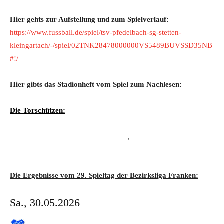
Hier gehts zur Aufstellung und zum Spielverlauf:
https://www.fussball.de/spiel/tsv-pfedelbach-sg-stetten-
kleingartach/-/spiel/02TNK28478000000VS5489BUVSSD35NB
#!/
Hier gibts das Stadionheft vom Spiel zum Nachlesen:
Die Torschützen:
,
Die Ergebnisse vom 29. Spieltag der Bezirksliga Franken:
Sa., 30.05.2026