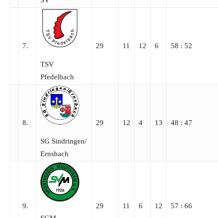
7.
29
11
12
6
58 : 52
TSV
Pfedelbach
8.
29
12
4
13
48 : 47
SG Sindringen/​
Ernsbach
9.
29
11
6
12
57 : 66
SGM