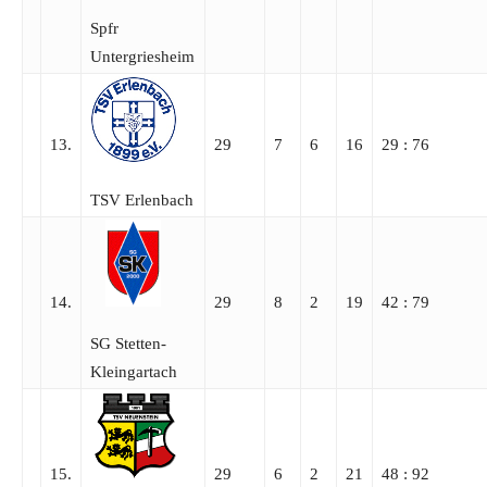
Spfr
Untergriesheim
13.
29
7
6
16
29 : 76
TSV Erlenbach
14.
29
8
2
19
42 : 79
SG Stetten-
Kleingartach
15.
29
6
2
21
48 : 92