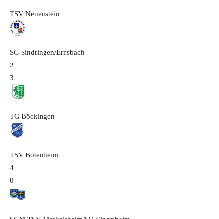
TSV Neuenstein
SG Sindringen/Ernsbach
2
3
TG Böckingen
TSV Botenheim
4
0
SGM TSV Markelsheim/SV Elpersheim