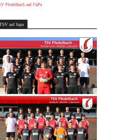
V Pfedelbach auf FuPa
TSV auf fupa