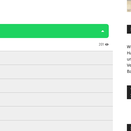
Wi
Ha
u
V
Ba