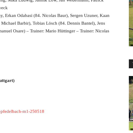
ung, Mika Ludwig, Jannik Löw, Jan Wedermann, Patrick
tweck
y, Erkan Odabasi (84. Nicolas Baur), Sergen Uzuner, Kaan
 Michael Barbir), Tobias Lösch (84. Dennis Bantel), Jens
nuel Osare) – Trainer: Mario Hüttinger – Trainer: Nicolas
ttgart)
sv-pfedelbach-m1-250518