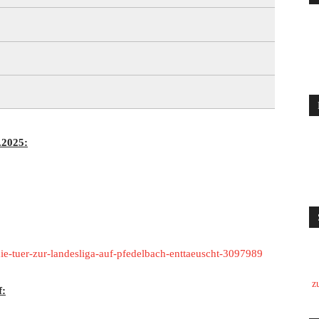
.2025:
ie-tuer-zur-landesliga-auf-pfedelbach-enttaeuscht-3097989
z
f: