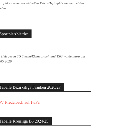
r gibt es immer die aktuellen Video-Highlights von den letzten
ielen
Sportplatzblättle:
. Heft gegen SG Stetten/Kleingartach und TSG Waldenburg am
.05.2026
Tabelle Bezirksliga Franken 2026/27
V Pfedelbach auf FuPa
Tabelle Kreisliga B6 2024/25