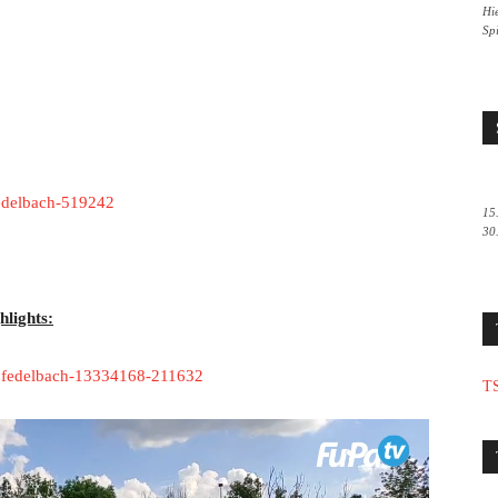
Hie
Sp
fedelbach-519242
15
30
lights:
v-pfedelbach-13334168-211632
TS