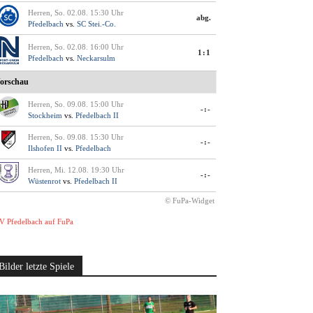
Herren, So. 02.08. 15:30 Uhr
abg.
Pfedelbach
vs.
SC Stei.-Co.
Herren, So. 02.08. 16:00 Uhr
1:1
Pfedelbach
vs.
Neckarsulm
orschau
Herren, So. 09.08. 15:00 Uhr
-:-
Stockheim
vs.
Pfedelbach II
Herren, So. 09.08. 15:30 Uhr
-:-
Ilshofen II
vs.
Pfedelbach
Herren, Mi. 12.08. 19:30 Uhr
-:-
Wüstenrot
vs.
Pfedelbach II
© FuPa-Widget
V Pfedelbach auf FuPa
Bilder letzte Spiele