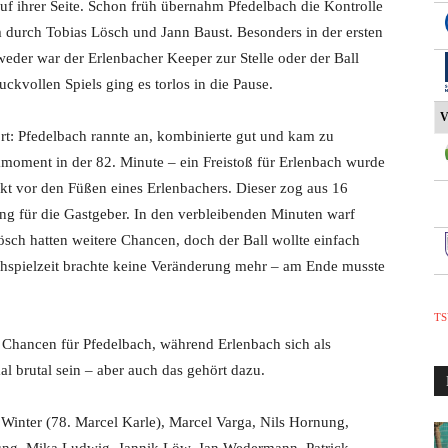
uf ihrer Seite. Schon früh übernahm Pfedelbach die Kontrolle
m durch Tobias Lösch und Jann Baust. Besonders in der ersten
eder war der Erlenbacher Keeper zur Stelle oder der Ball
uckvollen Spiels ging es torlos in die Pause.
V
rt: Pfedelbach rannte an, kombinierte gut und kam zu
moment in der 82. Minute – ein Freistoß für Erlenbach wurde
ekt vor den Füßen eines Erlenbachers. Dieser zog aus 16
ng für die Gastgeber. In den verbleibenden Minuten warf
sch hatten weitere Chancen, doch der Ball wollte einfach
 Nachspielzeit brachte keine Veränderung mehr – am Ende musste
TS
r Chancen für Pfedelbach, während Erlenbach sich als
l brutal sein – aber auch das gehört dazu.
Winter (78. Marcel Karle), Marcel Varga, Nils Hornung,