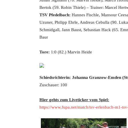
Julian Sigmann (78. Marvin Heide), Marco Horn
Bertok (59. Robin Thiele) – Trainer: Marcel Her
TSV Pfedelbach:
Hannes Fischle, Mansour Ceesa
Uzuner, Philipp Ehrle, Andreas Cebulla (90. Luka
Schmidgall, Jann Baust, Sebastian Hack (65. Emma
Baur
Tore:
1:0 (82.) Marvin Heide
Schiedsrichterin: Johanna Granzow-Emden (Stu
Zuschauer: 100
Hier gehts zum Liveticker vom Spiel:
https://www.fupa.net/match/tsv-erlenbach-m1-t