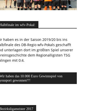
Halbfinale im wfv-Pokal:
r haben es in der Saison 2019/20 bis ins
lbfinale des DB-Regio wfv-Pokals geschafft
nd unterlagen dort im größten Spiel unserer
ereinsgeschichte dem Regionalligisten TSG
lingen mit 0:4.
Wir haben das 10.000 Euro Gewinnspiel von
yousport gewonnen!!!
Bezirksligameister 2017