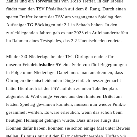
Zähler und ein Torverhältnis von 18:18 Treffer. In der Tabelle
findet man den TSV Pfedelbach auf dem 8. Rang. Durch einen
späten Treffer konnte der TSV am vergangenen Spieltag den
Aufsteiger TG Böckingen mit 2:1 in Schach halten. In den
zurückliegenden Jahren gab es nur 2023 ein Aufeinandertreffen
im Rahmen eines Testspieles, das 2:2 Unentschieden endete.
Mit der 3:0-Niederlage bei der TSG Öhringen endete für
unseren
Friedrichshaller SV
eine Serie von fünf Begegnungen
in Folge ohne Niederlage. Dabei muss man anerkennen, dass
Öhringen die entscheidenden Dinge einfach besser gemacht
hatte. Hierdurch ist der FSV auf den zehnten Tabellenplatz
abgerutscht. Weil einige Vereine aus dem hinteren Drittel am
letzten Spieltag gewinnen konnten, müssen nun wieder Punkte
gesammelt werden. Es wäre erfreulich, wenn das schon beim
heutigen Heimspiel gelingen würde. Dass unsere Jungs das
Können dafür haben, konnten sie schon einige Mal unter Beweis
stellen. Es muss nur auf den Platz gebracht werden. Hoffen wir,