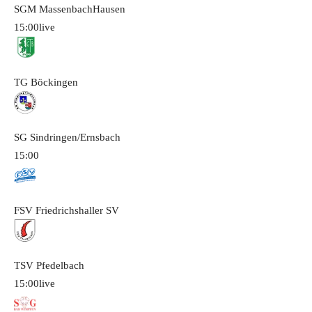
SGM MassenbachHausen
15:00
live
TG Böckingen
SG Sindringen/Ernsbach
15:00
FSV Friedrichshaller SV
TSV Pfedelbach
15:00
live