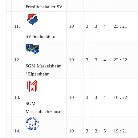
Friedrichshaller SV
11.
10
3
3
4
23 : 21
SV Schluchtern
12.
10
3
3
4
22 : 22
SGM Markelsheim
/​ Elpersheim
13.
10
3
3
4
16 : 22
SGM
MassenbachHausen
14.
10
3
2
5
19 : 21