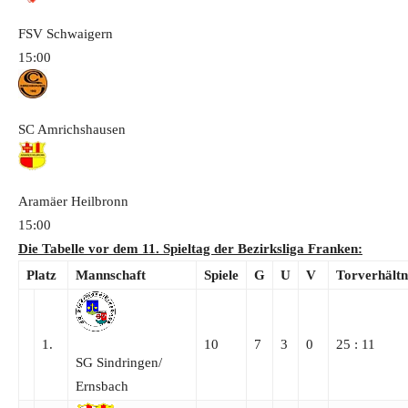
FSV Schwaigern
15:00
SC Amrichshausen
Aramäer Heilbronn
15:00
Die Tabelle vor dem 11. Spieltag der Bezirksliga Franken:
Platz
Mannschaft
Spiele
G
U
V
Torverhältn
1.
10
7
3
0
25 : 11
SG Sindringen/​
Ernsbach