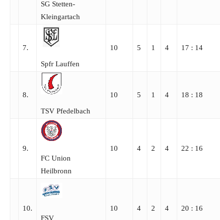
SG Stetten-
Kleingartach
7.
10
5
1
4
17 : 14
Spfr Lauffen
8.
10
5
1
4
18 : 18
TSV Pfedelbach
9.
10
4
2
4
22 : 16
FC Union
Heilbronn
10.
10
4
2
4
20 : 16
FSV