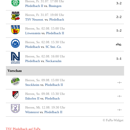
Herren, Fr. 31.07. 17:00 Uhr
3:2
Pfedelbach II
vs.
Bissingen
Herren, Fr. 31.07. 19:00 Uhr
2:2
TSV Neuenst.
vs.
Pfedelbach
Herren, So. 02.08. 15:00 Uhr
1:2
Löwenstein
vs.
Pfedelbach II
Herren, So. 02.08. 15:30 Uhr
abg.
Pfedelbach
vs.
SC Stei.-Co.
Herren, So. 02.08. 16:00 Uhr
1:1
Pfedelbach
vs.
Neckarsulm
Vorschau
Herren, So. 09.08. 15:00 Uhr
-:-
Stockheim
vs.
Pfedelbach II
Herren, So. 09.08. 15:30 Uhr
-:-
Ilshofen II
vs.
Pfedelbach
Herren, Mi. 12.08. 19:30 Uhr
-:-
Wüstenrot
vs.
Pfedelbach II
© FuPa-Widget
TSV Pfedelbach auf FuPa