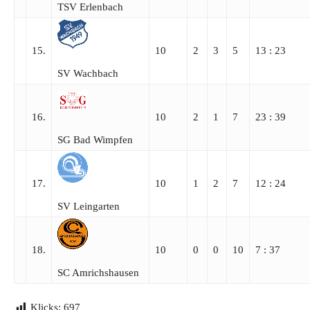
TSV Erlenbach
15.
10
2
3
5
13 : 23
SV Wachbach
16.
10
2
1
7
23 : 39
SG Bad Wimpfen
17.
10
1
2
7
12 : 24
SV Leingarten
18.
10
0
0
10
7 : 37
SC Amrichshausen
Klicks:
697