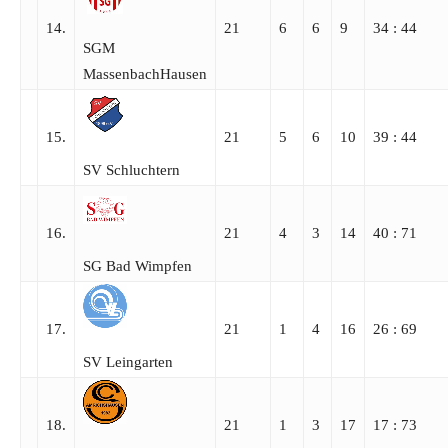
14.
21
6
6
9
34 : 44
SGM
MassenbachHausen
15.
21
5
6
10
39 : 44
SV Schluchtern
16.
21
4
3
14
40 : 71
SG Bad Wimpfen
17.
21
1
4
16
26 : 69
SV Leingarten
18.
21
1
3
17
17 : 73