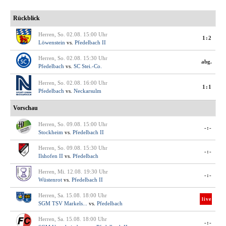
Rückblick
Herren, So. 02.08. 15:00 Uhr
1:2
Löwenstein
vs.
Pfedelbach II
Herren, So. 02.08. 15:30 Uhr
abg.
Pfedelbach
vs.
SC Stei.-Co.
Herren, So. 02.08. 16:00 Uhr
1:1
Pfedelbach
vs.
Neckarsulm
Vorschau
Herren, So. 09.08. 15:00 Uhr
-:-
Stockheim
vs.
Pfedelbach II
Herren, So. 09.08. 15:30 Uhr
-:-
Ilshofen II
vs.
Pfedelbach
Herren, Mi. 12.08. 19:30 Uhr
-:-
Wüstenrot
vs.
Pfedelbach II
Herren, Sa. 15.08. 18:00 Uhr
live
SGM TSV Markels...
vs.
Pfedelbach
Herren, Sa. 15.08. 18:00 Uhr
-:-