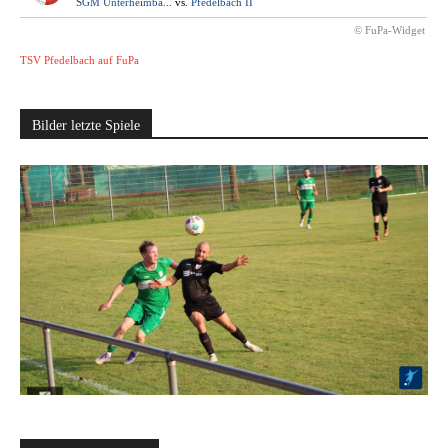
SGM Unterheimba...
vs.
Pfedelbach II
© FuPa-Widget
TSV Pfedelbach auf FuPa
Bilder letzte Spiele