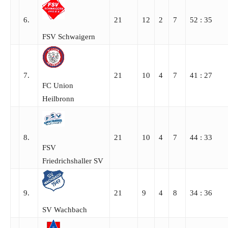
6.
21
12
2
7
52 : 35
FSV Schwaigern
7.
21
10
4
7
41 : 27
FC Union
Heilbronn
8.
21
10
4
7
44 : 33
FSV
Friedrichshaller SV
9.
21
9
4
8
34 : 36
SV Wachbach