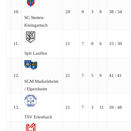
10.
20
9
3
8
38 : 34
SG Stetten-
Kleingartach
11.
21
7
8
6
33 : 30
Spfr Lauffen
12.
21
7
5
9
41 : 41
SGM Markelsheim
/​ Elpersheim
13.
21
7
3
11
39 : 48
TSV Erlenbach