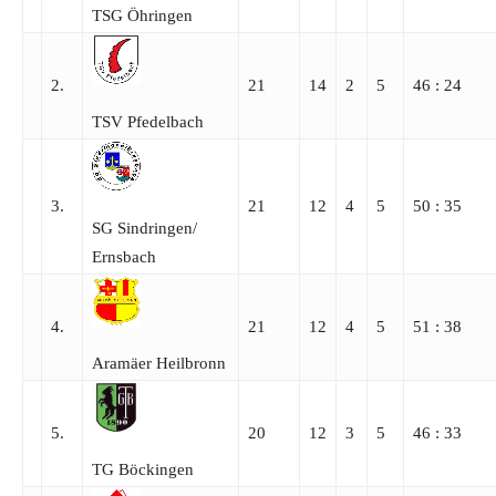
TSG Öhringen
2.
21
14
2
5
46 : 24
TSV Pfedelbach
3.
21
12
4
5
50 : 35
SG Sindringen/​
Ernsbach
4.
21
12
4
5
51 : 38
Aramäer Heilbronn
5.
20
12
3
5
46 : 33
TG Böckingen