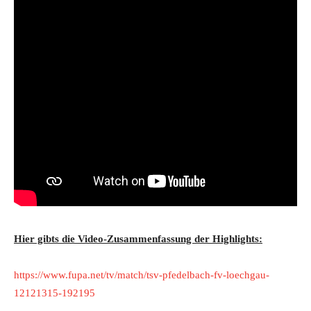
Hier gibts die Video-Zusammenfassung der Highlights:
https://www.fupa.net/tv/match/tsv-pfedelbach-fv-loechgau-
12121315-192195