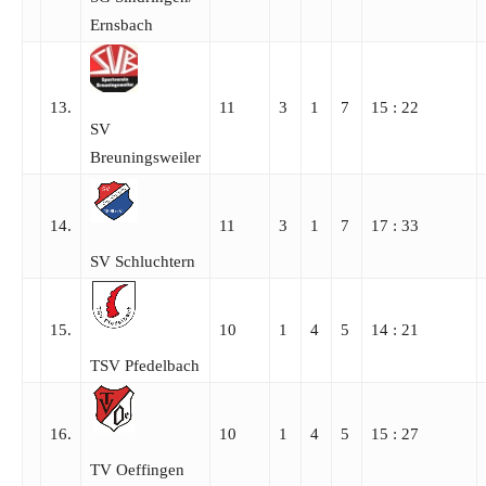
Ernsbach
13.
11
3
1
7
15 : 22
SV
Breuningsweiler
14.
11
3
1
7
17 : 33
SV Schluchtern
15.
10
1
4
5
14 : 21
TSV Pfedelbach
16.
10
1
4
5
15 : 27
TV Oeffingen