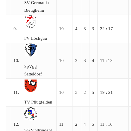
SV Germania
Bietigheim
9.
10
4
3
3
22 : 17
FV Löchgau
10.
10
3
3
4
11 : 13
SpVgg
Satteldorf
11.
10
3
2
5
19 : 21
TV Pflugfelden
12.
11
2
4
5
11 : 16
SG Sindringen/​