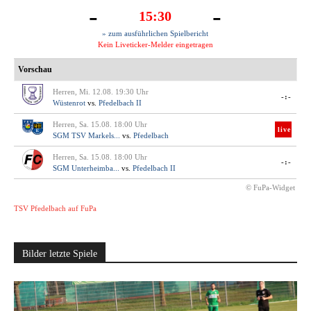
-
-
15:30
» zum ausführlichen Spielbericht
Kein Liveticker-Melder eingetragen
Vorschau
Herren, Mi. 12.08. 19:30 Uhr
-:-
Wüstenrot
vs.
Pfedelbach II
Herren, Sa. 15.08. 18:00 Uhr
live
SGM TSV Markels...
vs.
Pfedelbach
Herren, Sa. 15.08. 18:00 Uhr
-:-
SGM Unterheimba...
vs.
Pfedelbach II
© FuPa-Widget
TSV Pfedelbach auf FuPa
Bilder letzte Spiele