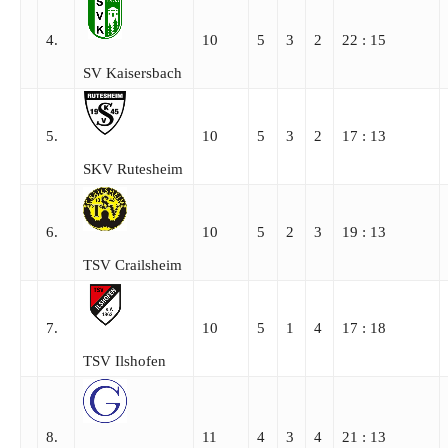
4.
10
5
3
2
22 : 15
SV Kaisersbach
5.
10
5
3
2
17 : 13
SKV Rutesheim
6.
10
5
2
3
19 : 13
TSV Crailsheim
7.
10
5
1
4
17 : 18
TSV Ilshofen
8.
11
4
3
4
21 : 13