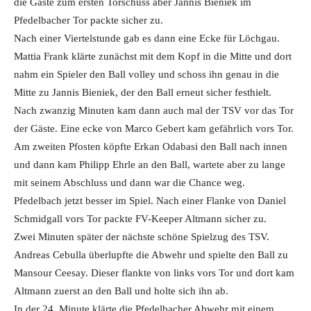
die Gäste zum ersten Torschuss aber Jannis Bieniek im
Pfedelbacher Tor packte sicher zu.
Nach einer Viertelstunde gab es dann eine Ecke für Löchgau.
Mattia Frank klärte zunächst mit dem Kopf in die Mitte und dort
nahm ein Spieler den Ball volley und schoss ihn genau in die
Mitte zu Jannis Bieniek, der den Ball erneut sicher festhielt.
Nach zwanzig Minuten kam dann auch mal der TSV vor das Tor
der Gäste. Eine ecke von Marco Gebert kam gefährlich vors Tor.
Am zweiten Pfosten köpfte Erkan Odabasi den Ball nach innen
und dann kam Philipp Ehrle an den Ball, wartete aber zu lange
mit seinem Abschluss und dann war die Chance weg.
Pfedelbach jetzt besser im Spiel. Nach einer Flanke von Daniel
Schmidgall vors Tor packte FV-Keeper Altmann sicher zu.
Zwei Minuten später der nächste schöne Spielzug des TSV.
Andreas Cebulla überlupfte die Abwehr und spielte den Ball zu
Mansour Ceesay. Dieser flankte von links vors Tor und dort kam
Altmann zuerst an den Ball und holte sich ihn ab.
In der 24. Minute klärte die Pfedelbacher Abwehr mit einem