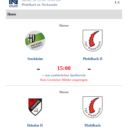
1:1
Pfedelbach
vs.
Neckarsulm
Heute
Herren
Stockheim
Pfedelbach II
-
-
15:00
» zum ausführlichen Spielbericht
Kein Liveticker-Melder eingetragen
Herren
Ilshofen II
Pfedelbach