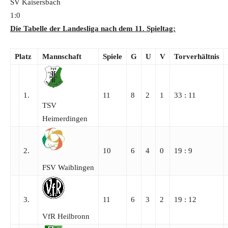
SV Kaisersbach
1:0
Die Tabelle der Landesliga nach dem 11. Spieltag:
Platz
Mannschaft
Spiele
G
U
V
Torverhältnis
1.
11
8
2
1
33 : 11
TSV
Heimerdingen
2.
10
6
4
0
19 : 9
FSV Waiblingen
3.
11
6
3
2
19 : 12
VfR Heilbronn