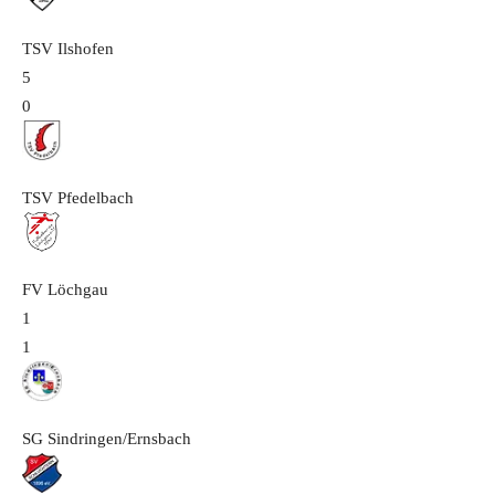
TSV Ilshofen
5
0
TSV Pfedelbach
FV Löchgau
1
1
SG Sindringen/Ernsbach