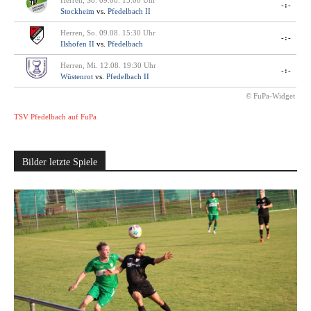
Herren, So. 09.08. 15:00 Uhr
-:-
Stockheim
vs.
Pfedelbach II
Herren, So. 09.08. 15:30 Uhr
-:-
Ilshofen II
vs.
Pfedelbach
Herren, Mi. 12.08. 19:30 Uhr
-:-
Wüstenrot
vs.
Pfedelbach II
© FuPa-Widget
TSV Pfedelbach auf FuPa
Bilder letzte Spiele