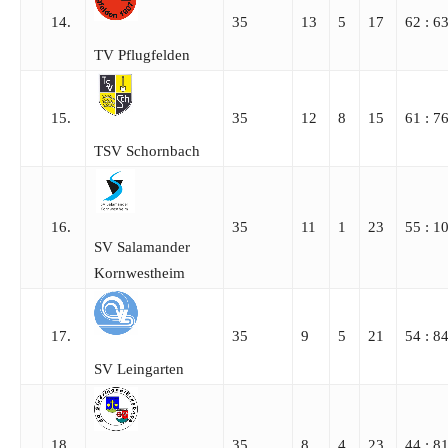
14.
35
13
5
17
62 : 6
TV Pflugfelden
15.
35
12
8
15
61 : 7
TSV Schornbach
16.
35
11
1
23
55 : 1
SV Salamander
Kornwestheim
17.
35
9
5
21
54 : 8
SV Leingarten
18.
35
8
4
23
44 : 8