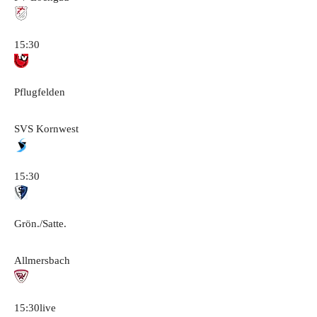
15:30
Pflugfelden
SVS Kornwest
15:30
Grön./Satte.
Allmersbach
15:30
live