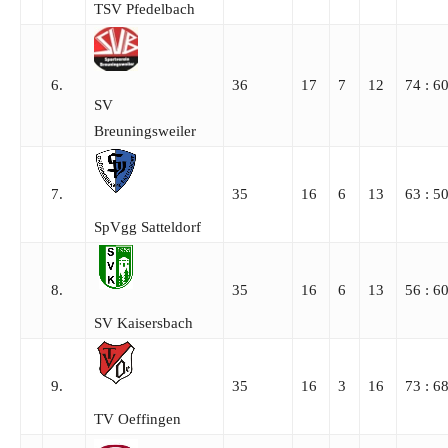
TSV Pfedelbach
6.
36
17
7
12
74 : 6
SV
Breuningsweiler
7.
35
16
6
13
63 : 5
SpVgg Satteldorf
8.
35
16
6
13
56 : 6
SV Kaisersbach
9.
35
16
3
16
73 : 6
TV Oeffingen