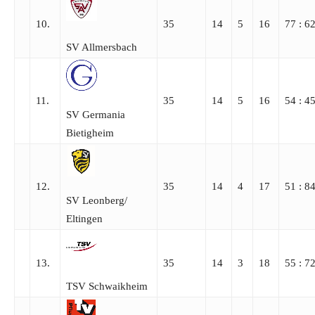
10.
35
14
5
16
77 : 6
SV Allmersbach
11.
35
14
5
16
54 : 4
SV Germania
Bietigheim
12.
35
14
4
17
51 : 8
SV Leonberg/​
Eltingen
13.
35
14
3
18
55 : 7
TSV Schwaikheim