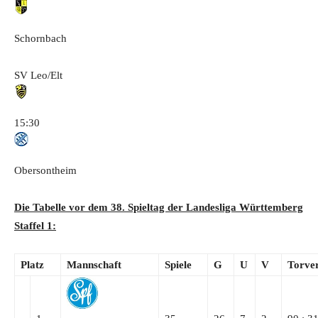
Schornbach
SV Leo/Elt
15:30
Obersontheim
Die Tabelle vor dem 38. Spieltag der Landesliga Württemberg
Staffel 1:
Platz
Mannschaft
Spiele
G
U
V
Torver