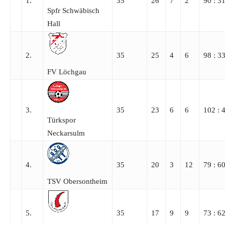
1.
35
26
7
2
90 : 3
Spfr Schwäbisch
Hall
2.
35
25
4
6
98 : 3
FV Löchgau
3.
35
23
6
6
102 : 
Türkspor
Neckarsulm
4.
35
20
3
12
79 : 6
TSV Obersontheim
5.
35
17
9
9
73 : 6