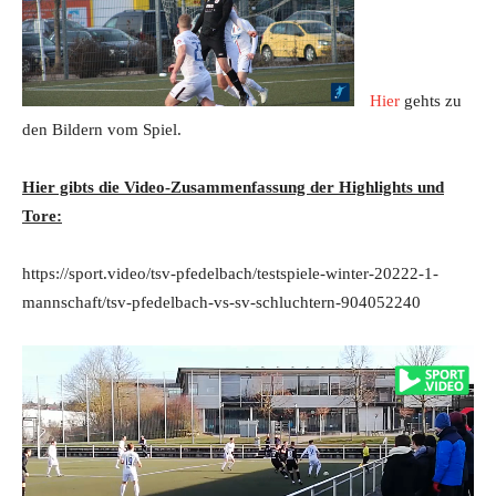
Hier
gehts zu
den Bildern vom Spiel.
Hier gibts die Video-Zusammenfassung der Highlights und
Tore:
https://sport.video/tsv-pfedelbach/testspiele-winter-20222-1-
mannschaft/tsv-pfedelbach-vs-sv-schluchtern-904052240