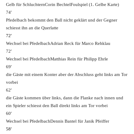
Gelb für Schluchtern
Corin Bechtel
Foulspiel (1. Gelbe Karte)
74′
Pfedelbach bekommt den Ball nicht geklärt und der Gegner
schiesst ihn an die Querlatte
72′
Wechsel bei Pfedelbach
Adrian Reck für Marco Rehklau
72′
Wechsel bei Pfedelbach
Matthias Rein für Philipp Ehrle
69′
die Gäste mit einem Konter aber der Abschluss geht links am Tor
vorbei
62′
die Gäste kommen über links, dann die Flanke nach innen und
ein Spieler schiesst den Ball direkt links am Tor vorbei
60′
Wechsel bei Pfedelbach
Dennis Bantel für Janik Pfeiffer
58′