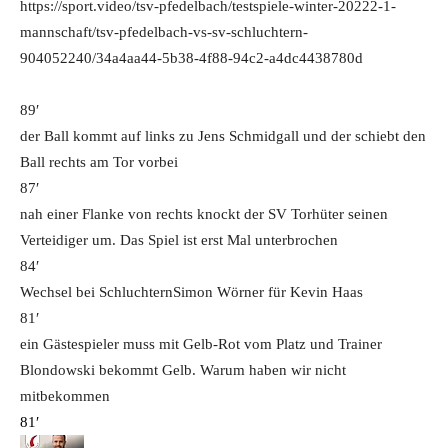
https://sport.video/tsv-pfedelbach/testspiele-winter-20222-1-
mannschaft/tsv-pfedelbach-vs-sv-schluchtern-
904052240/34a4aa44-5b38-4f88-94c2-a4dc4438780d
89′
der Ball kommt auf links zu Jens Schmidgall und der schiebt den
Ball rechts am Tor vorbei
87′
nah einer Flanke von rechts knockt der SV Torhüter seinen
Verteidiger um. Das Spiel ist erst Mal unterbrochen
84′
Wechsel bei Schluchtern
Simon Wörner für Kevin Haas
81′
ein Gästespieler muss mit Gelb-Rot vom Platz und Trainer
Blondowski bekommt Gelb. Warum haben wir nicht
mitbekommen
81′