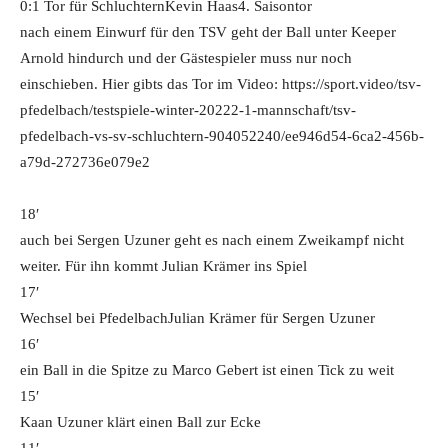
0:1 Tor für Schluchtern
Kevin Haas
4. Saisontor
nach einem Einwurf für den TSV geht der Ball unter Keeper
Arnold hindurch und der Gästespieler muss nur noch
einschieben. Hier gibts das Tor im Video: https://sport.video/tsv-
pfedelbach/testspiele-winter-20222-1-mannschaft/tsv-
pfedelbach-vs-sv-schluchtern-904052240/ee946d54-6ca2-456b-
a79d-272736e079e2
18′
auch bei Sergen Uzuner geht es nach einem Zweikampf nicht
weiter. Für ihn kommt Julian Krämer ins Spiel
17′
Wechsel bei Pfedelbach
Julian Krämer für Sergen Uzuner
16′
ein Ball in die Spitze zu Marco Gebert ist einen Tick zu weit
15′
Kaan Uzuner klärt einen Ball zur Ecke
11′