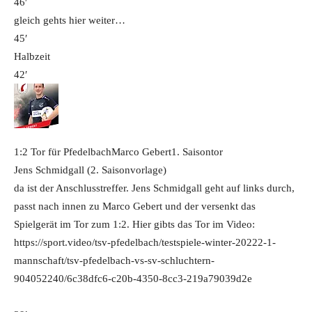
46′
gleich gehts hier weiter…
45′
Halbzeit
42′
1:2 Tor für Pfedelbach
Marco Gebert
1. Saisontor
Jens Schmidgall (2. Saisonvorlage)
da ist der Anschlusstreffer. Jens Schmidgall geht auf links durch,
passt nach innen zu Marco Gebert und der versenkt das
Spielgerät im Tor zum 1:2. Hier gibts das Tor im Video:
https://sport.video/tsv-pfedelbach/testspiele-winter-20222-1-
mannschaft/tsv-pfedelbach-vs-sv-schluchtern-
904052240/6c38dfc6-c20b-4350-8cc3-219a79039d2e