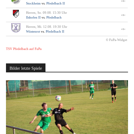
-:-
Stockheim
vs.
Pfedelbach II
Herren, So. 09.08. 15:30 Uhr
-:-
Ilshofen II
vs.
Pfedelbach
Herren, Mi. 12.08. 19:30 Uhr
-:-
Wüstenrot
vs.
Pfedelbach II
© FuPa-Widget
TSV Pfedelbach auf FuPa
Bilder letzte Spiele