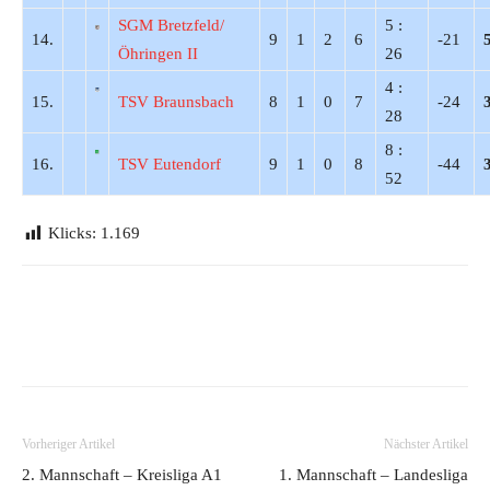
SGM Bretzfeld/
5 :
14.
9
1
2
6
-21
Öhringen II
26
4 :
15.
TSV Braunsbach
8
1
0
7
-24
28
8 :
16.
TSV Eutendorf
9
1
0
8
-44
52
Klicks:
1.169
Vorheriger Artikel
Nächster Artikel
2. Mannschaft – Kreisliga A1
1. Mannschaft – Landesliga