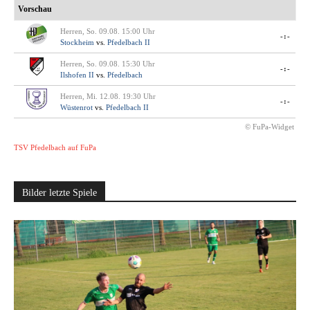
Vorschau
Herren, So. 09.08. 15:00 Uhr
-:-
Stockheim
vs.
Pfedelbach II
Herren, So. 09.08. 15:30 Uhr
-:-
Ilshofen II
vs.
Pfedelbach
Herren, Mi. 12.08. 19:30 Uhr
-:-
Wüstenrot
vs.
Pfedelbach II
© FuPa-Widget
TSV Pfedelbach auf FuPa
Bilder letzte Spiele