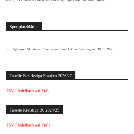
Hier gibt es immer die aktuellen Video-Highlights von den letzten Spielen
Sportplatzblättle:
15. Heft gegen SG Stetten/Kleingartach und TSG Waldenburg am 30.05.2026
Tabelle Bezirksliga Franken 2026/27
TSV Pfedelbach auf FuPa
Tabelle Kreisliga B6 2024/25
TSV Pfedelbach auf FuPa