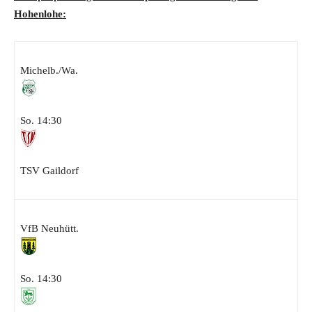
Hohenlohe:
Michelb./Wa.
So. 14:30
TSV Gaildorf
VfB Neuhütt.
So. 14:30