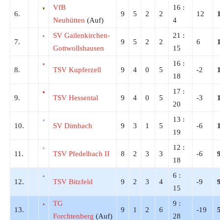
VfB
16 :
6.
9
5
2
2
12
Neuhütten
(Auf)
4
SV Gailenkirchen-
21 :
7.
9
5
2
2
6
Gottwollshausen
15
16 :
8.
TSV Kupferzell
9
4
0
5
-2
18
17 :
9.
TSV Hessental
9
4
0
5
-3
20
13 :
10.
SV Dimbach
9
3
1
5
-6
19
12 :
11.
TSV Pfedelbach II
8
2
3
3
-6
18
6 :
12.
TSV Bitzfeld
9
2
3
4
-9
15
TG
9 :
13.
9
1
2
6
-19
Forchtenberg
(Auf)
28