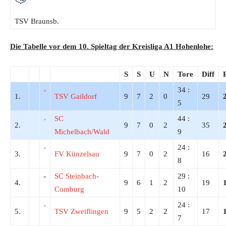
TSV Braunsb.
Die Tabelle vor dem 10. Spieltag der Kreisliga A1 Hohenlohe:
S
S
U
N
Tore
Diff
34 :
1.
TSV Gaildorf
9
7
2
0
29
5
SC
44 :
2.
9
7
0
2
35
Michelbach/Wald
9
24 :
3.
FV Künzelsau
9
7
0
2
16
8
SC Steinbach-
29 :
4.
9
6
1
2
19
Comburg
10
24 :
5.
TSV Zweiflingen
9
5
2
2
17
7