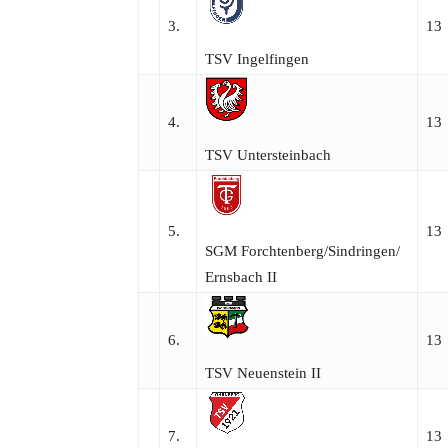
3.
13
TSV Ingelfingen
4.
13
TSV Untersteinbach
5.
13
SGM Forchtenberg/​Sindringen/​
Ernsbach II
6.
13
TSV Neuenstein II
7.
13