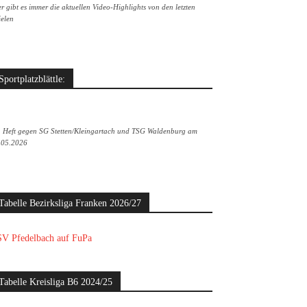
r gibt es immer die aktuellen Video-Highlights von den letzten
ielen
Sportplatzblättle:
. Heft gegen SG Stetten/Kleingartach und TSG Waldenburg am
.05.2026
Tabelle Bezirksliga Franken 2026/27
V Pfedelbach auf FuPa
Tabelle Kreisliga B6 2024/25