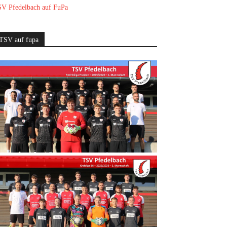
V Pfedelbach auf FuPa
TSV auf fupa