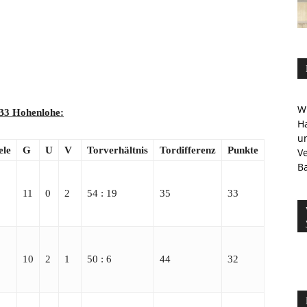
Wi
 B3 Hohenlohe:
Ha
u
ele
G
U
V
Torverhältnis
Tordifferenz
Punkte
V
Ba
11
0
2
54 : 19
35
33
10
2
1
50 : 6
44
32