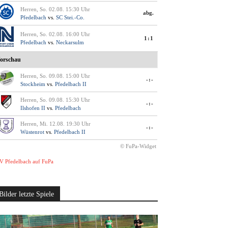
Herren, So. 02.08. 15:30 Uhr
abg.
Pfedelbach
vs.
SC Stei.-Co.
Herren, So. 02.08. 16:00 Uhr
1:1
Pfedelbach
vs.
Neckarsulm
orschau
Herren, So. 09.08. 15:00 Uhr
-:-
Stockheim
vs.
Pfedelbach II
Herren, So. 09.08. 15:30 Uhr
-:-
Ilshofen II
vs.
Pfedelbach
Herren, Mi. 12.08. 19:30 Uhr
-:-
Wüstenrot
vs.
Pfedelbach II
© FuPa-Widget
V Pfedelbach auf FuPa
Bilder letzte Spiele