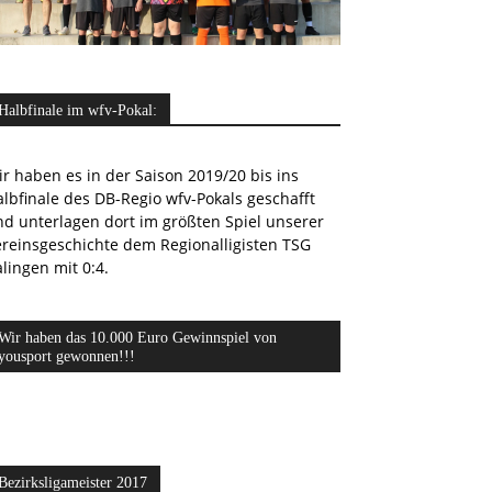
Halbfinale im wfv-Pokal:
r haben es in der Saison 2019/20 bis ins
lbfinale des DB-Regio wfv-Pokals geschafft
nd unterlagen dort im größten Spiel unserer
ereinsgeschichte dem Regionalligisten TSG
lingen mit 0:4.
Wir haben das 10.000 Euro Gewinnspiel von
yousport gewonnen!!!
Bezirksligameister 2017