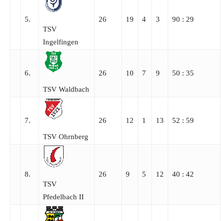
5.
26
19
4
3
90 : 29
TSV
Ingelfingen
6.
26
10
7
9
50 : 35
TSV Waldbach
7.
26
12
1
13
52 : 59
TSV Ohrnberg
8.
26
9
5
12
40 : 42
TSV
Pfedelbach II