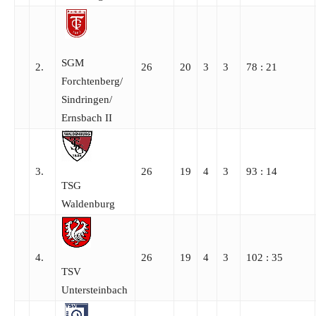
SGM
2.
26
20
3
3
78 : 21
Forchtenberg/​
Sindringen/​
Ernsbach II
3.
26
19
4
3
93 : 14
TSG
Waldenburg
4.
26
19
4
3
102 : 35
TSV
Untersteinbach