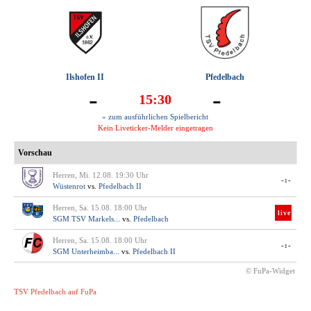
Ilshofen II
Pfedelbach
-
-
15:30
» zum ausführlichen Spielbericht
Kein Liveticker-Melder eingetragen
Vorschau
Herren, Mi. 12.08. 19:30 Uhr
-:-
Wüstenrot
vs.
Pfedelbach II
Herren, Sa. 15.08. 18:00 Uhr
live
SGM TSV Markels...
vs.
Pfedelbach
Herren, Sa. 15.08. 18:00 Uhr
-:-
SGM Unterheimba...
vs.
Pfedelbach II
© FuPa-Widget
TSV Pfedelbach auf FuPa