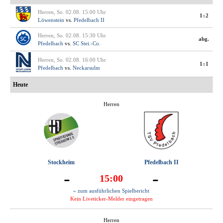
Herren, So. 02.08. 15:00 Uhr
1:2
Löwenstein
vs.
Pfedelbach II
Herren, So. 02.08. 15:30 Uhr
abg.
Pfedelbach
vs.
SC Stei.-Co.
Herren, So. 02.08. 16:00 Uhr
1:1
Pfedelbach
vs.
Neckarsulm
Heute
Herren
Stockheim
Pfedelbach II
-
-
15:00
» zum ausführlichen Spielbericht
Kein Liveticker-Melder eingetragen
Herren