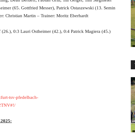
ng, Dean Bertleff, Fabian Grill, Till Geiger, Tim Stegmeier
heimer (65. Gottfried Messer), Patrick Ostaszewski (13. Semin
r: Christian Martin – Trainer: Moritz Eberhardt
 (26.), 0:3 Lauri Ostheimer (42.), 0:4 Patrick Magiera (45.)
zfurt-tsv-pfedelbach-
2TNV#!/
.2025: