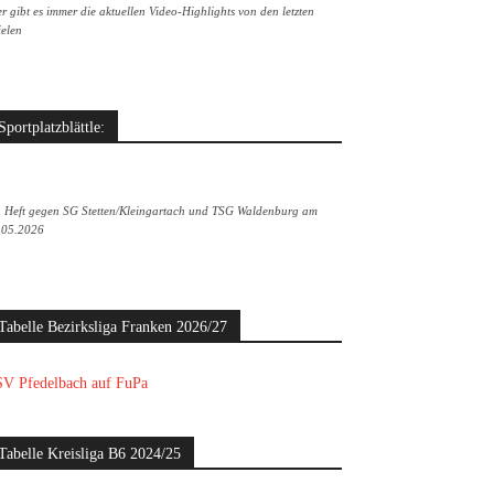
r gibt es immer die aktuellen Video-Highlights von den letzten
ielen
Sportplatzblättle:
. Heft gegen SG Stetten/Kleingartach und TSG Waldenburg am
.05.2026
Tabelle Bezirksliga Franken 2026/27
V Pfedelbach auf FuPa
Tabelle Kreisliga B6 2024/25