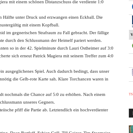
agiera mit einem schönen Distanzschuss die verdiente 1:0
en Hälfte unter Druck und erzwangen einen Eckball. Die
ustergültig mit einem Kopfball.
id im gegnerischen Strafraum zu Fall gebracht. Der fällige
V
nte durch den Schlussmann der Heimelf pariert werden.
ten so in der 42. Spielminute durch Lauri Ostheimer auf 3:0
cherte sich erneut Patrick Magiera mit seinem Treffer zum 4:0
ein ausgeglichenes Spiel. Auch dadurch bedingt, dass unser
unnötig die Gelb-rote Karte sah. Klare Torchancen waren in
andt nochmals die Chance auf 5:0 zu erhöhen. Nach einem
TS
 Schlussmann unseres Gegners.
iische pfiff die Partie ab. Letztendlich ein hochverdienter