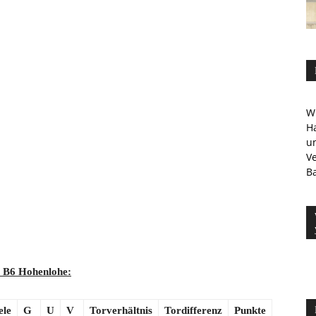
Wi
Ha
u
V
Ba
a B6 Hohenlohe
:
ele
G
U
V
Torverhältnis
Tordifferenz
Punkte