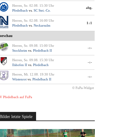
Herren, So. 02.08. 15:30 Uhr
abg.
Pfedelbach
vs.
SC Stei.-Co.
Herren, So. 02.08. 16:00 Uhr
1:1
Pfedelbach
vs.
Neckarsulm
orschau
Herren, So. 09.08. 15:00 Uhr
-:-
Stockheim
vs.
Pfedelbach II
Herren, So. 09.08. 15:30 Uhr
-:-
Ilshofen II
vs.
Pfedelbach
Herren, Mi. 12.08. 19:30 Uhr
-:-
Wüstenrot
vs.
Pfedelbach II
© FuPa-Widget
V Pfedelbach auf FuPa
Bilder letzte Spiele