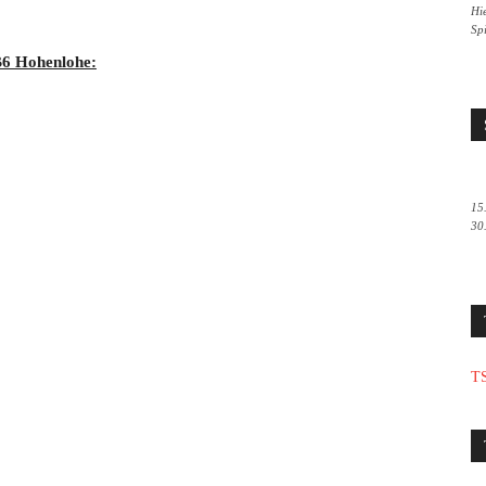
Hie
Sp
 B6 Hohenlohe:
15
30
TS