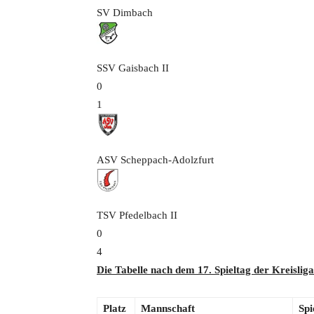
SV Dimbach
SSV Gaisbach
II
0
1
ASV Scheppach-Adolzfurt
TSV Pfedelbach
II
0
4
Die Tabelle nach dem 17. Spieltag der
Kreislig
Platz
Mannschaft
Spi