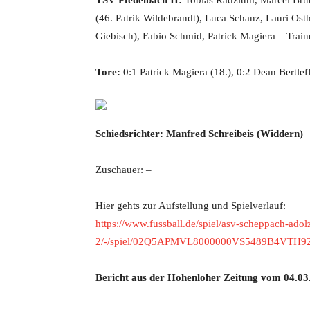
TSV Pfedelbach II:
Tobias Radzium, Marcel Brütti
(46. Patrik Wildebrandt), Luca Schanz, Lauri Ost
Giebisch), Fabio Schmid, Patrick Magiera – Traine
Tore:
0:1 Patrick Magiera (18.), 0:2 Dean Bertleff
Schiedsrichter: Manfred Schreibeis (Widdern)
Zuschauer: –
Hier gehts zur Aufstellung und Spielverlauf:
https://www.fussball.de/spiel/asv-scheppach-adol
2/-/spiel/02Q5APMVL8000000VS5489B4VTH9
Bericht aus der Hohenloher Zeitung vom 04.03