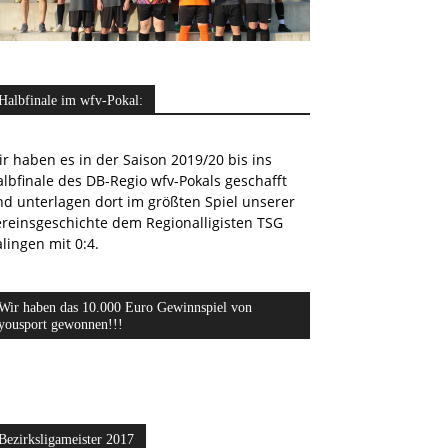
Halbfinale im wfv-Pokal:
r haben es in der Saison 2019/20 bis ins
lbfinale des DB-Regio wfv-Pokals geschafft
nd unterlagen dort im größten Spiel unserer
ereinsgeschichte dem Regionalligisten TSG
lingen mit 0:4.
Wir haben das 10.000 Euro Gewinnspiel von
yousport gewonnen!!!
Bezirksligameister 2017