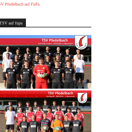
V Pfedelbach auf FuPa
TSV auf fupa