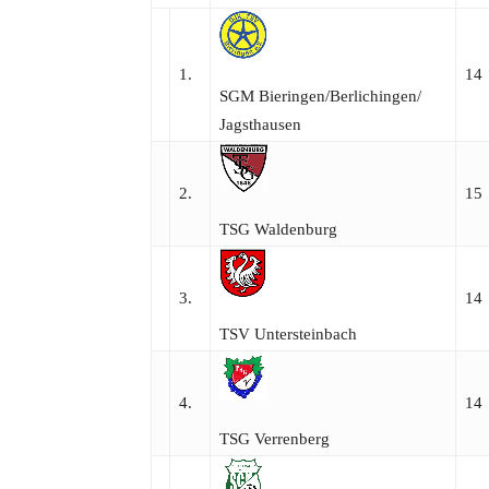
1.
14
SGM Bieringen/​Berlichingen/​
Jagsthausen
2.
15
TSG Waldenburg
3.
14
TSV Untersteinbach
4.
14
TSG Verrenberg