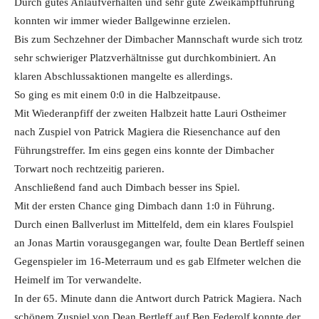
Durch gutes Anlaufverhalten und sehr gute Zweikampfführung
konnten wir immer wieder Ballgewinne erzielen.
Bis zum Sechzehner der Dimbacher Mannschaft wurde sich trotz
sehr schwieriger Platzverhältnisse gut durchkombiniert. An
klaren Abschlussaktionen mangelte es allerdings.
So ging es mit einem 0:0 in die Halbzeitpause.
Mit Wiederanpfiff der zweiten Halbzeit hatte Lauri Ostheimer
nach Zuspiel von Patrick Magiera die Riesenchance auf den
Führungstreffer. Im eins gegen eins konnte der Dimbacher
Torwart noch rechtzeitig parieren.
Anschließend fand auch Dimbach besser ins Spiel.
Mit der ersten Chance ging Dimbach dann 1:0 in Führung.
Durch einen Ballverlust im Mittelfeld, dem ein klares Foulspiel
an Jonas Martin vorausgegangen war, foulte Dean Bertleff seinen
Gegenspieler im 16-Meterraum und es gab Elfmeter welchen die
Heimelf im Tor verwandelte.
In der 65. Minute dann die Antwort durch Patrick Magiera. Nach
schönem Zuspiel von Dean Bertleff auf Ben Federolf konnte der