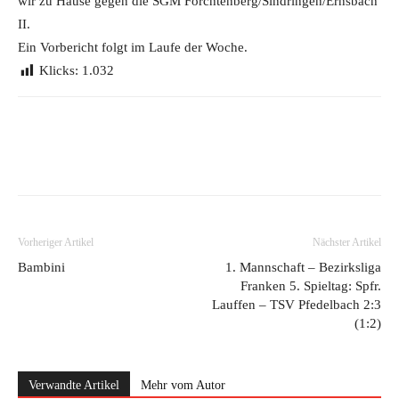
wir zu Hause gegen die SGM Forchtenberg/Sindringen/Ernsbach
II.
Ein Vorbericht folgt im Laufe der Woche.
Klicks:
1.032
Vorheriger Artikel
Nächster Artikel
Bambini
1. Mannschaft – Bezirksliga
Franken 5. Spieltag: Spfr.
Lauffen – TSV Pfedelbach 2:3
(1:2)
Verwandte Artikel
Mehr vom Autor