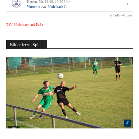
Herren, Mi. 12.08. 19:30 Uhr
-:-
Wüstenrot
vs.
Pfedelbach II
© FuPa-Widget
TSV Pfedelbach auf FuPa
Bilder letzte Spiele