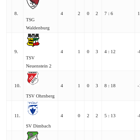
8.
4
2
0
2
7 : 6
1
TSG
Waldenburg
9.
4
1
0
3
4 : 12
-
TSV
Neuenstein 2
10.
4
1
0
3
8 : 18
-
TSV Ohrnberg
11.
4
0
2
2
5 : 13
-
SV Dimbach