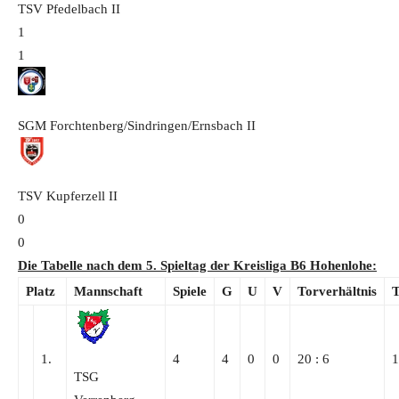
TSV Pfedelbach
II
1
1
SGM Forchtenberg/Sindringen/Ernsbach
II
TSV Kupferzell
II
0
0
Die Tabelle nach dem 5. Spieltag der
Kreisliga B6 Hohenlohe
:
Platz
Mannschaft
Spiele
G
U
V
Torverhältnis
T
1.
4
4
0
0
20 : 6
1
TSG