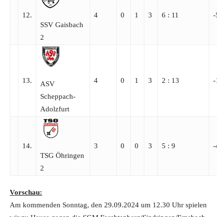
12.
4
0
1
3
6 : 11
-
SSV Gaisbach
2
13.
4
0
1
3
2 : 13
-
ASV
Scheppach-
Adolzfurt
14.
3
0
0
3
5 : 9
-
TSG Öhringen
2
Vorschau:
Am kommenden Sonntag, den 29.09.2024 um 12.30 Uhr spielen