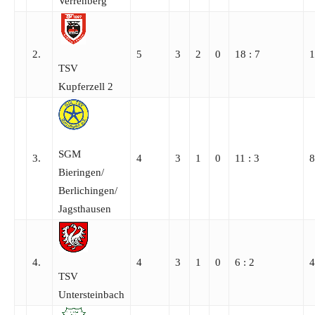
Verrenberg
2.
5
3
2
0
18 : 7
1
TSV
Kupferzell 2
SGM
3.
4
3
1
0
11 : 3
8
Bieringen/​
Berlichingen/​
Jagsthausen
4.
4
3
1
0
6 : 2
4
TSV
Untersteinbach