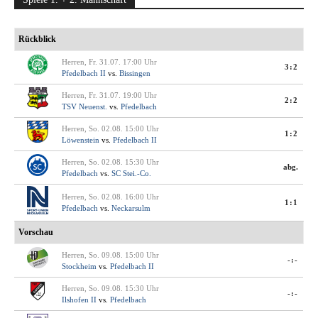
Rückblick
Herren, Fr. 31.07. 17:00 Uhr
3:2
Pfedelbach II
vs.
Bissingen
Herren, Fr. 31.07. 19:00 Uhr
2:2
TSV Neuenst.
vs.
Pfedelbach
Herren, So. 02.08. 15:00 Uhr
1:2
Löwenstein
vs.
Pfedelbach II
Herren, So. 02.08. 15:30 Uhr
abg.
Pfedelbach
vs.
SC Stei.-Co.
Herren, So. 02.08. 16:00 Uhr
1:1
Pfedelbach
vs.
Neckarsulm
Vorschau
Herren, So. 09.08. 15:00 Uhr
-:-
Stockheim
vs.
Pfedelbach II
Herren, So. 09.08. 15:30 Uhr
-:-
Ilshofen II
vs.
Pfedelbach