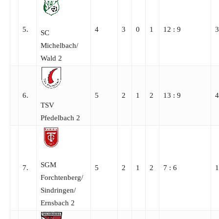
5.
4
3
0
1
12 : 9
3
SC
Michelbach/​
Wald 2
6.
5
2
1
2
13 : 9
4
TSV
Pfedelbach 2
SGM
7.
5
2
1
2
7 : 6
1
Forchtenberg/​
Sindringen/​
Ernsbach 2