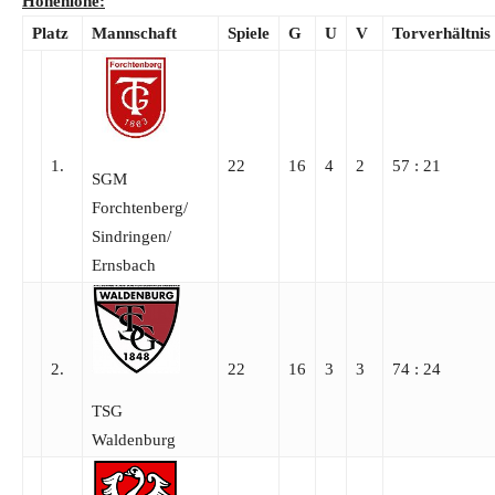
Hohenlohe
:
Platz
Mannschaft
Spiele
G
U
V
Torverhältnis
1.
22
16
4
2
57 : 21
SGM
Forchtenberg/​
Sindringen/​
Ernsbach
2.
22
16
3
3
74 : 24
TSG
Waldenburg