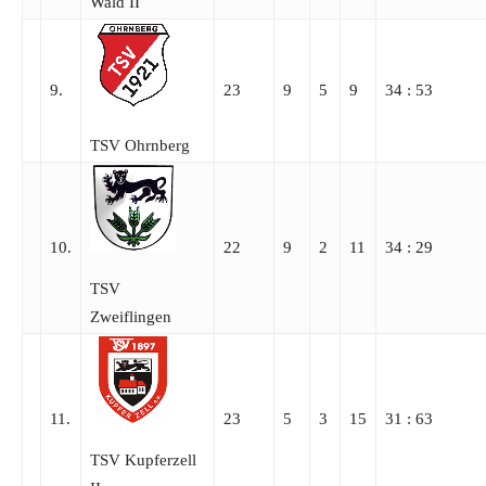
Wald II
9.
23
9
5
9
34 : 53
TSV Ohrnberg
10.
22
9
2
11
34 : 29
TSV
Zweiflingen
11.
23
5
3
15
31 : 63
TSV Kupferzell