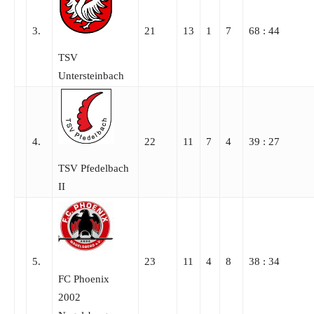
3.
21
13
1
7
68 : 44
TSV
Untersteinbach
4.
22
11
7
4
39 : 27
TSV Pfedelbach
II
5.
23
11
4
8
38 : 34
FC Phoenix
2002