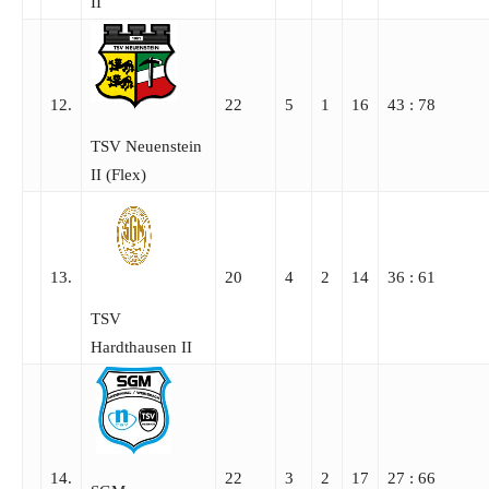
II
12.
22
5
1
16
43 : 78
TSV Neuenstein
II (Flex)
13.
20
4
2
14
36 : 61
TSV
Hardthausen II
14.
22
3
2
17
27 : 66