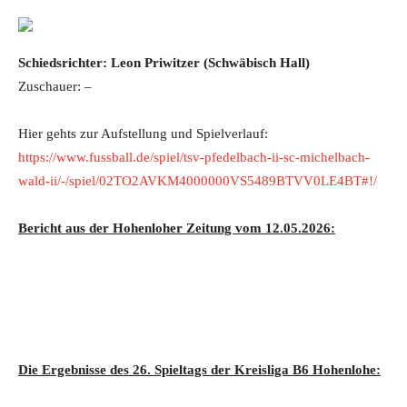
Schiedsrichter: Leon Priwitzer (Schwäbisch Hall)
Zuschauer: –
Hier gehts zur Aufstellung und Spielverlauf:
https://www.fussball.de/spiel/tsv-pfedelbach-ii-sc-michelbach-
wald-ii/-/spiel/02TO2AVKM4000000VS5489BTVV0LE4BT#!/
Bericht aus der Hohenloher Zeitung vom 12.05.2026:
Die Ergebnisse des 26. Spieltags der Kreisliga B6 Hohenlohe: