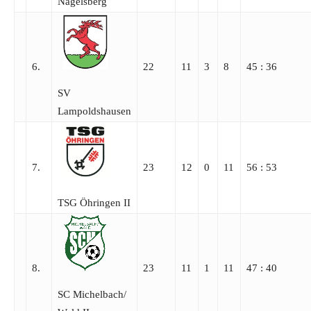
Nagelsberg
6.
22
11
3
8
45 : 36
SV
Lampoldshausen
7.
23
12
0
11
56 : 53
TSG Öhringen II
8.
23
11
1
11
47 : 40
SC Michelbach/​