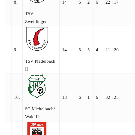
8.
14
6
2
6
22 : 17
TSV
Zweiflingen
9.
14
5
5
4
21 : 20
TSV Pfedelbach
II
10.
13
6
1
6
32 : 25
SC Michelbach/​
Wald II