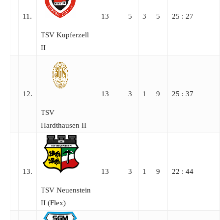
11.
13
5
3
5
25 : 27
TSV Kupferzell
II
12.
13
3
1
9
25 : 37
TSV
Hardthausen II
13.
13
3
1
9
22 : 44
TSV Neuenstein
II (Flex)