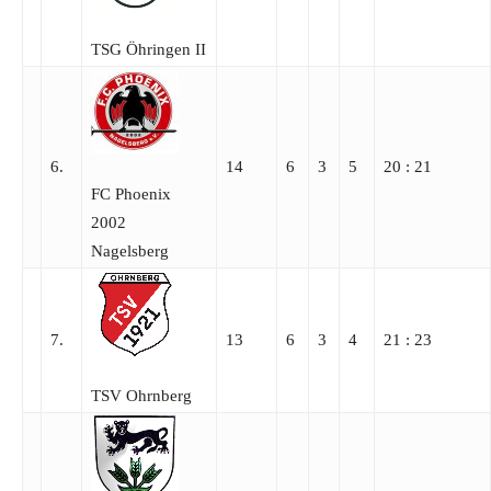
TSG Öhringen II
6.
14
6
3
5
20 : 21
FC Phoenix
2002
Nagelsberg
7.
13
6
3
4
21 : 23
TSV Ohrnberg