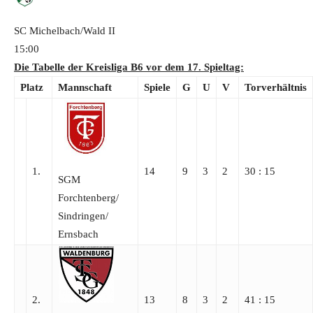
SC Michelbach/Wald
II
15:00
Die Tabelle der Kreisliga B6 vor dem 17. Spieltag:
Platz
Mannschaft
Spiele
G
U
V
Torverhältnis
1.
14
9
3
2
30 : 15
SGM
Forchtenberg/​
Sindringen/​
Ernsbach
2.
13
8
3
2
41 : 15