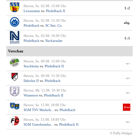
Herren, So. 02.08. 15:00 Uhr
1:2
Löwenstein
vs.
Pfedelbach II
Herren, So. 02.08. 15:30 Uhr
abg.
Pfedelbach
vs.
SC Stei.-Co.
Herren, So. 02.08. 16:00 Uhr
1:1
Pfedelbach
vs.
Neckarsulm
Vorschau
Herren, So. 09.08. 15:00 Uhr
-:-
Stockheim
vs.
Pfedelbach II
Herren, So. 09.08. 15:30 Uhr
-:-
Ilshofen II
vs.
Pfedelbach
Herren, Mi. 12.08. 19:30 Uhr
-:-
Wüstenrot
vs.
Pfedelbach II
Herren, Sa. 15.08. 18:00 Uhr
live
SGM TSV Markels...
vs.
Pfedelbach
Herren, Sa. 15.08. 18:00 Uhr
-:-
SGM Unterheimba...
vs.
Pfedelbach II
© FuPa-Widget