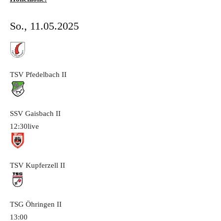
So., 11.05.2025
TSV Pfedelbach
II
SSV Gaisbach
II
12:30
live
TSV Kupferzell
II
TSG Öhringen
II
13:00