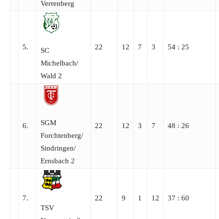
Verrenberg
5.
22
12
7
3
54 : 25
SC
Michelbach/​
Wald 2
SGM
6.
22
12
3
7
48 : 26
Forchtenberg/​
Sindringen/​
Ernsbach 2
7.
22
9
1
12
37 : 60
TSV