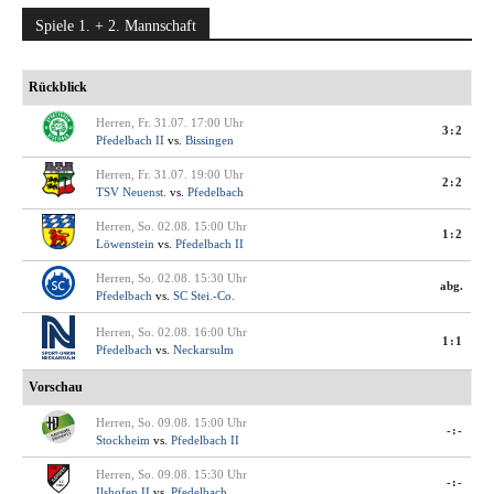
Spiele 1. + 2. Mannschaft
Rückblick
Herren, Fr. 31.07. 17:00 Uhr
3:2
Pfedelbach II
vs.
Bissingen
Herren, Fr. 31.07. 19:00 Uhr
2:2
TSV Neuenst.
vs.
Pfedelbach
Herren, So. 02.08. 15:00 Uhr
1:2
Löwenstein
vs.
Pfedelbach II
Herren, So. 02.08. 15:30 Uhr
abg.
Pfedelbach
vs.
SC Stei.-Co.
Herren, So. 02.08. 16:00 Uhr
1:1
Pfedelbach
vs.
Neckarsulm
Vorschau
Herren, So. 09.08. 15:00 Uhr
-:-
Stockheim
vs.
Pfedelbach II
Herren, So. 09.08. 15:30 Uhr
-:-
Ilshofen II
vs.
Pfedelbach