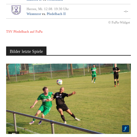
Herren, Mi. 12.08. 19:30 Uhr
-:-
Wüstenrot
vs.
Pfedelbach II
© FuPa-Widget
TSV Pfedelbach auf FuPa
Bilder letzte Spiele