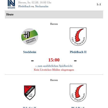
Herren, So. 02.08. 16:00 Uhr
1:1
Pfedelbach
vs.
Neckarsulm
Heute
Herren
Stockheim
Pfedelbach II
-
-
15:00
» zum ausführlichen Spielbericht
Kein Liveticker-Melder eingetragen
Herren