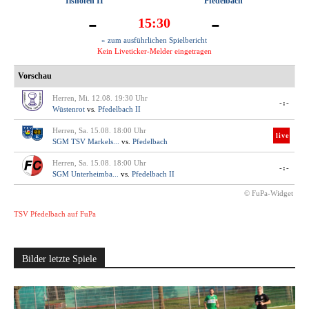
Ilshofen II
Pfedelbach
-
-
15:30
» zum ausführlichen Spielbericht
Kein Liveticker-Melder eingetragen
Vorschau
Herren, Mi. 12.08. 19:30 Uhr
-:-
Wüstenrot
vs.
Pfedelbach II
Herren, Sa. 15.08. 18:00 Uhr
live
SGM TSV Markels...
vs.
Pfedelbach
Herren, Sa. 15.08. 18:00 Uhr
-:-
SGM Unterheimba...
vs.
Pfedelbach II
© FuPa-Widget
TSV Pfedelbach auf FuPa
Bilder letzte Spiele