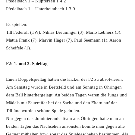
Pfedelbach 1 – Kupferzell 1 4:2
Pfedelbach 1 – Unterheimbach 1 3:0
Es spielten:
Till Federolf (TW), Niklas Breuninger (3), Mario Lebherz (3),
Mattia Frank (7), Marvin Häger (7), Paul Seemann (1), Aaron
Scheifele (1).
F2: 1. und 2. Spieltag
Einen Doppelspieltag hatten die Kicker der F2 zu absolvieren.
Am Samstag wurde in Bretzfeld und am Sonntag in Öhringen
dem Ball hinterhergejagt. An beiden Tagen waren die Jungs und
Mädels mit Feuereifer bei der Sache und den Eltern auf der
Tribüne wurden schöne Spiele geboten.
Nur gegen das dominierende Team aus Öhringen hatte man an
beiden Tagen das Nachsehen ansonsten konnte man gegen alle
Gegner mithalten bzw. sogar das Spielgeschehen bestimmen. Als