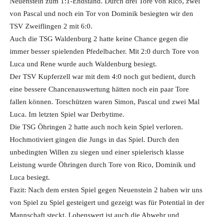
Neuenstein zum 1:1-Endstand. Durch drei Tore von Rico, zwei
von Pascal und noch ein Tor von Dominik besiegten wir den
TSV Zweiflingen 2 mit 6:0.
Auch die TSG Waldenburg 2 hatte keine Chance gegen die
immer besser spielenden Pfedelbacher. Mit 2:0 durch Tore von
Luca und Rene wurde auch Waldenburg besiegt.
Der TSV Kupferzell war mit dem 4:0 noch gut bedient, durch
eine bessere Chancenauswertung hätten noch ein paar Tore
fallen können. Torschützen waren Simon, Pascal und zwei Mal
Luca. Im letzten Spiel war Derbytime.
Die TSG Öhringen 2 hatte auch noch kein Spiel verloren.
Hochmotiviert gingen die Jungs in das Spiel. Durch den
unbedingten Willen zu siegen und einer spielerisch klasse
Leistung wurde Öhringen durch Tore von Rico, Dominik und
Luca besiegt.
Fazit: Nach dem ersten Spiel gegen Neuenstein 2 haben wir uns
von Spiel zu Spiel gesteigert und gezeigt was für Potential in der
Mannschaft steckt. Lobenswert ist auch die Abwehr und