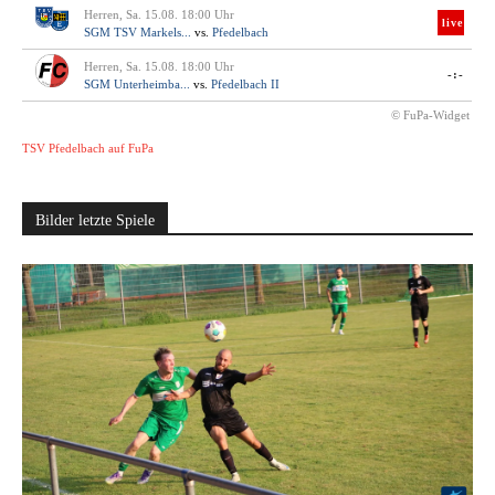
Herren, Sa. 15.08. 18:00 Uhr
live
SGM TSV Markels...
vs.
Pfedelbach
Herren, Sa. 15.08. 18:00 Uhr
-:-
SGM Unterheimba...
vs.
Pfedelbach II
© FuPa-Widget
TSV Pfedelbach auf FuPa
Bilder letzte Spiele