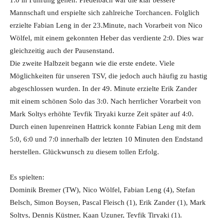
1:0 in Führung gehen. Pfedelbach war die klar bessere
Mannschaft und erspielte sich zahlreiche Torchancen. Folglich
erzielte Fabian Leng in der 23.Minute, nach Vorarbeit von Nico
Wölfel, mit einem gekonnten Heber das verdiente 2:0. Dies war
gleichzeitig auch der Pausenstand.
Die zweite Halbzeit begann wie die erste endete. Viele
Möglichkeiten für unseren TSV, die jedoch auch häufig zu hastig
abgeschlossen wurden. In der 49. Minute erzielte Erik Zander
mit einem schönen Solo das 3:0. Nach herrlicher Vorarbeit von
Mark Soltys erhöhte Tevfik Tiryaki kurze Zeit später auf 4:0.
Durch einen lupenreinen Hattrick konnte Fabian Leng mit dem
5:0, 6:0 und 7:0 innerhalb der letzten 10 Minuten den Endstand
herstellen. Glückwunsch zu diesem tollen Erfolg.
Es spielten:
Dominik Bremer (TW), Nico Wölfel, Fabian Leng (4), Stefan
Belsch, Simon Boysen, Pascal Fleisch (1), Erik Zander (1), Mark
Soltys, Dennis Küstner, Kaan Uzuner, Tevfik Tiryaki (1).