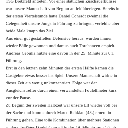
TSG Bretzfeld antreten. Vor einer stattlichen Zuschauerkulisse
war unsere Mannschaft von Beginn an feldüberlegen. Bereits in
der ersten Viertelstunde hatte Daniel Conradt zweimal die
Gelegenheit unsere Jungs in Führung zu bringen, verfehlte aber
beide Male knapp das Ziel.
Aus einer gut gestaffelten Defensive heraus, wurden immer
wieder Bälle gewonnen und daraus auch Torchancen erspielt.
Andreas Cebulla nutzte eine davon in der 25. Minute zur 0:1
Führung.
Erst in den letzten zehn Minuten der ersten Hälfte kamen die
Gastgeber etwas besser ins Spiel. Unsere Mannschaft wirkte in
dieser Zeit ein wenig unkonzentriert. Folge war der
Ausgleichstreffer durch einen verwandelten Foulelfmeter kurz
vor der Pause.
Zu Beginn der zweiten Halbzeit war unsere Elf wieder voll bei
der Sache und konnte durch Marco Rehklau (43.) erneut in
Führung gehen. Eine tolle Kombination über mehrere Stationen
schloss Torjäger Daniel Conradt in der 49. Minute zum 1:3 ab.