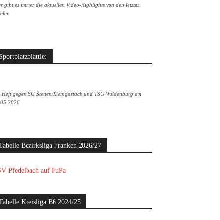
r gibt es immer die aktuellen Video-Highlights von den letzten
ielen
Sportplatzblättle:
. Heft gegen SG Stetten/Kleingartach und TSG Waldenburg am
.05.2026
Tabelle Bezirksliga Franken 2026/27
V Pfedelbach auf FuPa
Tabelle Kreisliga B6 2024/25