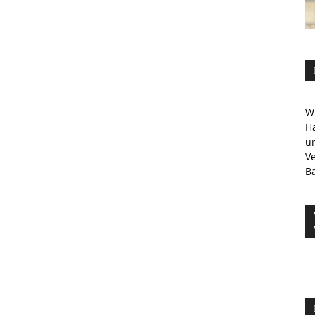
Wi
Ha
u
V
Ba