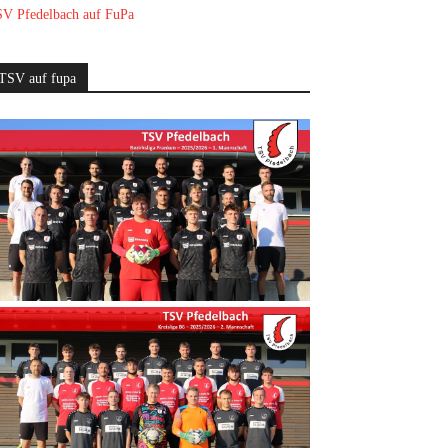
V Pfedelbach auf FuPa
TSV auf fupa