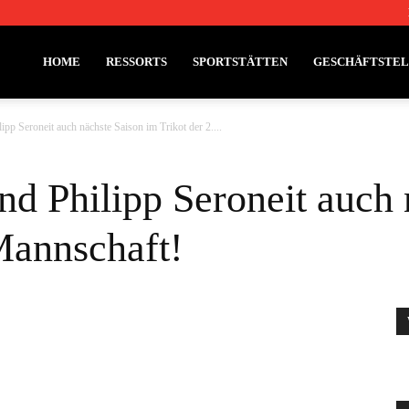
HOME
RESSORTS
SPORTSTÄTTEN
GESCHÄFTSTE
pp Seroneit auch nächste Saison im Trikot der 2....
d Philipp Seroneit auch 
 Mannschaft!