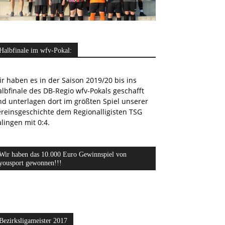
Halbfinale im wfv-Pokal:
r haben es in der Saison 2019/20 bis ins
lbfinale des DB-Regio wfv-Pokals geschafft
nd unterlagen dort im größten Spiel unserer
ereinsgeschichte dem Regionalligisten TSG
lingen mit 0:4.
Wir haben das 10.000 Euro Gewinnspiel von
yousport gewonnen!!!
Bezirksligameister 2017