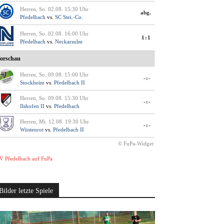
Herren, So. 02.08. 15:30 Uhr
abg.
Pfedelbach
vs.
SC Stei.-Co.
Herren, So. 02.08. 16:00 Uhr
1:1
Pfedelbach
vs.
Neckarsulm
orschau
Herren, So. 09.08. 15:00 Uhr
-:-
Stockheim
vs.
Pfedelbach II
Herren, So. 09.08. 15:30 Uhr
-:-
Ilshofen II
vs.
Pfedelbach
Herren, Mi. 12.08. 19:30 Uhr
-:-
Wüstenrot
vs.
Pfedelbach II
© FuPa-Widget
V Pfedelbach auf FuPa
Bilder letzte Spiele