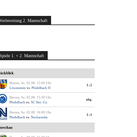
Vorbereitung 2. Mannschaft
Spiele 1. + 2. Mannschaft
ückblick
Herren, So. 02.08. 15:00 Uhr
1:2
Löwenstein
vs.
Pfedelbach II
Herren, So. 02.08. 15:30 Uhr
abg.
Pfedelbach
vs.
SC Stei.-Co.
Herren, So. 02.08. 16:00 Uhr
1:1
Pfedelbach
vs.
Neckarsulm
orschau