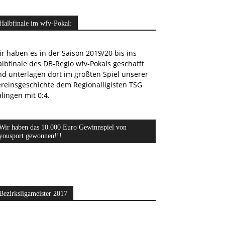
Halbfinale im wfv-Pokal:
r haben es in der Saison 2019/20 bis ins
lbfinale des DB-Regio wfv-Pokals geschafft
nd unterlagen dort im größten Spiel unserer
ereinsgeschichte dem Regionalligisten TSG
lingen mit 0:4.
Wir haben das 10.000 Euro Gewinnspiel von
yousport gewonnen!!!
Bezirksligameister 2017