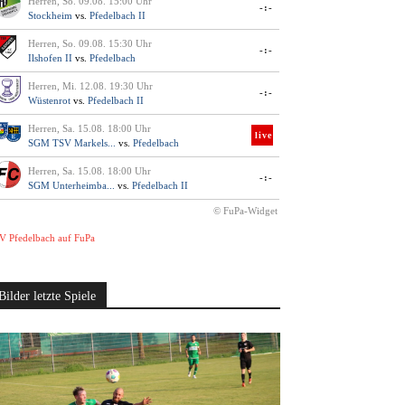
Herren, So. 09.08. 15:00 Uhr
-:-
Stockheim
vs.
Pfedelbach II
Herren, So. 09.08. 15:30 Uhr
-:-
Ilshofen II
vs.
Pfedelbach
Herren, Mi. 12.08. 19:30 Uhr
-:-
Wüstenrot
vs.
Pfedelbach II
Herren, Sa. 15.08. 18:00 Uhr
live
SGM TSV Markels...
vs.
Pfedelbach
Herren, Sa. 15.08. 18:00 Uhr
-:-
SGM Unterheimba...
vs.
Pfedelbach II
© FuPa-Widget
V Pfedelbach auf FuPa
Bilder letzte Spiele