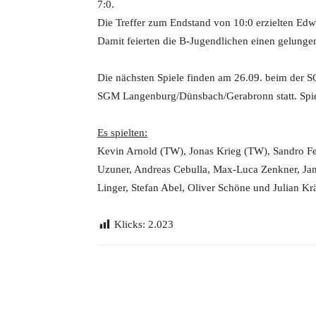
7:0.
Die Treffer zum Endstand von 10:0 erzielten Edwi
Damit feierten die B-Jugendlichen einen gelungen
Die nächsten Spiele finden am 26.09. beim der
SGM Langenburg/Dünsbach/Gerabronn statt. Spiel
Es spielten:
Kevin Arnold (TW), Jonas Krieg (TW), Sandro Fel
Uzuner, Andreas Cebulla, Max-Luca Zenkner, Ja
Linger, Stefan Abel, Oliver Schöne und Julian Kr
Klicks:
2.023
Teilen