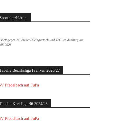
Sportplatzblättle:
. Heft gegen SG Stetten/Kleingartach und TSG Waldenburg am
.05.2026
Tabelle Bezirksliga Franken 2026/27
V Pfedelbach auf FuPa
Tabelle Kreisliga B6 2024/25
V Pfedelbach auf FuPa