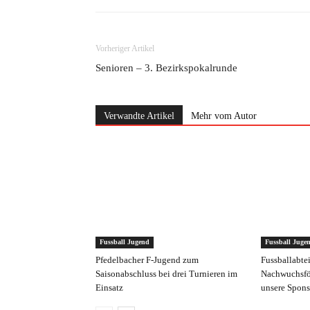
Vorheriger Artikel
Senioren – 3. Bezirkspokalrunde
Verwandte Artikel
Mehr vom Autor
Fussball Jugend
Fussball Juge
Pfedelbacher F-Jugend zum
Fussballabte
Saisonabschluss bei drei Turnieren im
Nachwuchsfö
Einsatz
unsere Spons