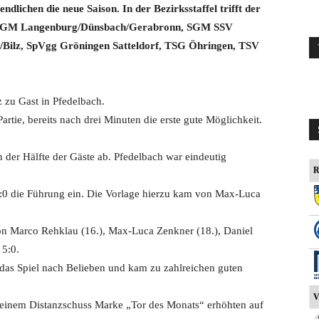
lichen die neue Saison. In der Bezirksstaffel trifft der
, SGM Langenburg/Dünsbach/Gerabronn, SGM SSV
/Bilz, SpVgg Gröningen Satteldorf, TSG Öhringen, TSV
 zu Gast in Pfedelbach.
artie, bereits nach drei Minuten die erste gute Möglichkeit.
n der Hälfte der Gäste ab. Pfedelbach war eindeutig
R
1:0 die Führung ein. Die Vorlage hierzu kam von Max-Luca
von Marco Rehklau (16.), Max-Luca Zenkner (18.), Daniel
 5:0.
das Spiel nach Belieben und kam zu zahlreichen guten
V
 einem Distanzschuss Marke „Tor des Monats“ erhöhten auf