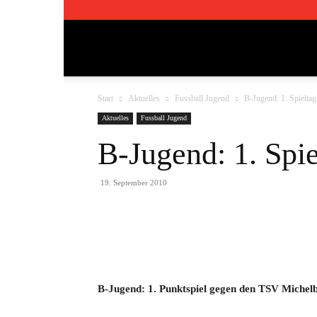
TSV
Start
Aktuelles
Fussball Jugend
B-Jugend: 1. Spieltag
Pfedelbach
Aktuelles
Fussball Jugend
B-Jugend: 1. Spie
1911
19. September 2010
e.V.
Teilen
B-Jugend: 1. Punktspiel gegen den TSV Michelb