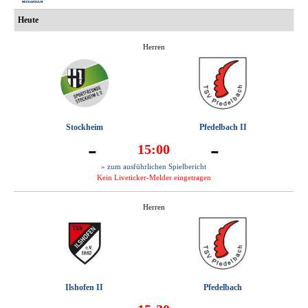
Heute
Herren
Stockheim
Pfedelbach II
-
-
15:00
» zum ausführlichen Spielbericht
Kein Liveticker-Melder eingetragen
Herren
Ilshofen II
Pfedelbach