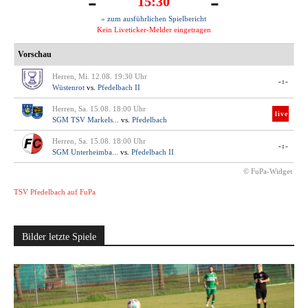
-
-
15:30
» zum ausführlichen Spielbericht
Kein Liveticker-Melder eingetragen
Vorschau
Herren, Mi. 12.08. 19:30 Uhr
-:-
Wüstenrot
vs.
Pfedelbach II
Herren, Sa. 15.08. 18:00 Uhr
live
SGM TSV Markels...
vs.
Pfedelbach
Herren, Sa. 15.08. 18:00 Uhr
-:-
SGM Unterheimba...
vs.
Pfedelbach II
© FuPa-Widget
TSV Pfedelbach auf FuPa
Bilder letzte Spiele