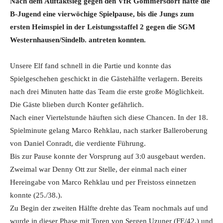
Nach dem Auftaktsieg gegen den VfR Gommersdorf hatte die
B-Jugend eine vierwöchige Spielpause, bis die Jungs zum
ersten Heimspiel in der Leistungsstaffel 2 gegen die SGM
Westernhausen/Sindelb. antreten konnten.
Unsere Elf fand schnell in die Partie und konnte das
Spielgeschehen geschickt in die Gästehälfte verlagern. Bereits
nach drei Minuten hatte das Team die erste große Möglichkeit.
Die Gäste blieben durch Konter gefährlich.
Nach einer Viertelstunde häuften sich diese Chancen. In der 18.
Spielminute gelang Marco Rehklau, nach starker Balleroberung
von Daniel Conradt, die verdiente Führung.
Bis zur Pause konnte der Vorsprung auf 3:0 ausgebaut werden.
Zweimal war Denny Ott zur Stelle, der einmal nach einer
Hereingabe von Marco Rehklau und per Freistoss einnetzen
konnte (25./38.).
Zu Begin der zweiten Hälfte drehte das Team nochmals auf und
wurde in dieser Phase mit Toren von Sergen Uzuner (FE/42.) und