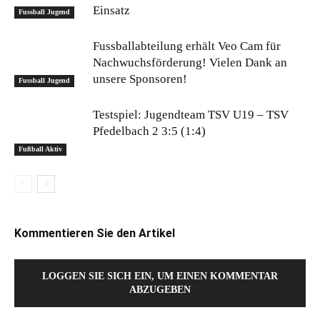
Einsatz
Fussball Jugend
Fussballabteilung erhält Veo Cam für
Nachwuchsförderung! Vielen Dank an
unsere Sponsoren!
Fussball Jugend
Testspiel: Jugendteam TSV U19 – TSV
Pfedelbach 2 3:5 (1:4)
Fußball Aktiv
Kommentieren Sie den Artikel
LOGGEN SIE SICH EIN, UM EINEN KOMMENTAR
ABZUGEBEN