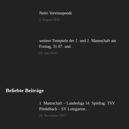
Netto Vereinsspende
2. August 2026
weitere Testspiele der 1. und 2. Mannschaft am
Freitag, 31.07. und...
29. Juli 2026
Beliebte Beiträge
1. Mannschaft – Landesliga 14. Spieltag: TSV
Pfedelbach – SV Leingarten...
18. November 2017