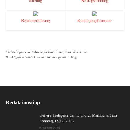
Satzung
Beitragsordnung
Beitrittserklärung
Kündigungsformular
Sie benötigen eine Webseite für Ihre Firma, Ihren Verein oder
Ihre Organisation? Dann sind Sie hier genau richtig.
Redaktionstipp
weitere Testspiele der 1. und 2. Mannschaft am
Sonntag, 09.08.2026
6. August 2026