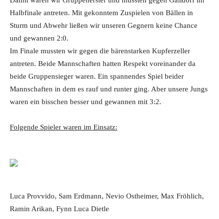
Damit waren wir Gruppenerster und mussten gegen Gaildorf im
Halbfinale antreten. Mit gekonntem Zuspielen von Bällen in
Sturm und Abwehr ließen wir unseren Gegnern keine Chance
und gewannen 2:0.
Im Finale mussten wir gegen die bärenstarken Kupferzeller
antreten. Beide Mannschaften hatten Respekt voreinander da
beide Gruppensieger waren. Ein spannendes Spiel beider
Mannschaften in dem es rauf und runter ging. Aber unsere Jungs
waren ein bisschen besser und gewannen mit 3:2.
Folgende Spieler waren im Einsatz:
Luca Provvido, Sam Erdmann, Nevio Ostheimer, Max Fröhlich,
Ramin Arikan, Fynn Luca Dietle