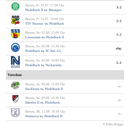
Herren, Fr. 31.07. 17:00 Uhr
3:2
Pfedelbach II
vs.
Bissingen
Herren, Fr. 31.07. 19:00 Uhr
2:2
TSV Neuenst.
vs.
Pfedelbach
Herren, So. 02.08. 15:00 Uhr
1:2
Löwenstein
vs.
Pfedelbach II
Herren, So. 02.08. 15:30 Uhr
abg.
Pfedelbach
vs.
SC Stei.-Co.
Herren, So. 02.08. 16:00 Uhr
1:1
Pfedelbach
vs.
Neckarsulm
Vorschau
Herren, So. 09.08. 15:00 Uhr
-:-
Stockheim
vs.
Pfedelbach II
Herren, So. 09.08. 15:30 Uhr
-:-
Ilshofen II
vs.
Pfedelbach
Herren, Mi. 12.08. 19:30 Uhr
-:-
Wüstenrot
vs.
Pfedelbach II
© FuPa-Widget