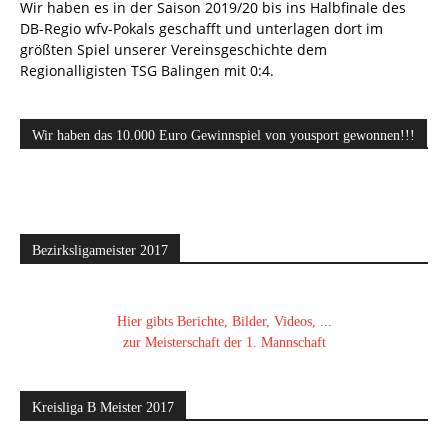
Wir haben es in der Saison 2019/20 bis ins Halbfinale des
DB-Regio wfv-Pokals geschafft und unterlagen dort im
größten Spiel unserer Vereinsgeschichte dem
Regionalligisten TSG Balingen mit 0:4.
Wir haben das 10.000 Euro Gewinnspiel von yousport gewonnen!!!
Bezirksligameister 2017
Hier gibts Berichte, Bilder, Videos, ...
zur Meisterschaft der 1. Mannschaft
Kreisliga B Meister 2017