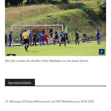
Hier gibt es immer die aktuellen Video-Highlights von den letzten Spielen
Sportplatzblättle:
15. Heft gegen SG Stetten/Kleingartach und TSG Waldenburg am 30.05.2026