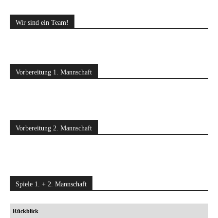
Wir sind ein Team!
Vorbereitung 1. Mannschaft
Vorbereitung 2. Mannschaft
Spiele 1. + 2. Mannschaft
Rückblick