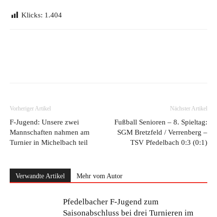
Klicks:
1.404
Vorheriger Artikel
Nächster Artikel
F-Jugend: Unsere zwei
Fußball Senioren – 8. Spieltag:
Mannschaften nahmen am
SGM Bretzfeld / Verrenberg –
Turnier in Michelbach teil
TSV Pfedelbach 0:3 (0:1)
Verwandte Artikel
Mehr vom Autor
Pfedelbacher F-Jugend zum
Saisonabschluss bei drei Turnieren im