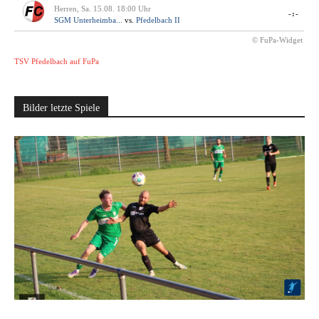
Herren, Sa. 15.08. 18:00 Uhr
-:-
SGM Unterheimba...
vs.
Pfedelbach II
© FuPa-Widget
TSV Pfedelbach auf FuPa
Bilder letzte Spiele