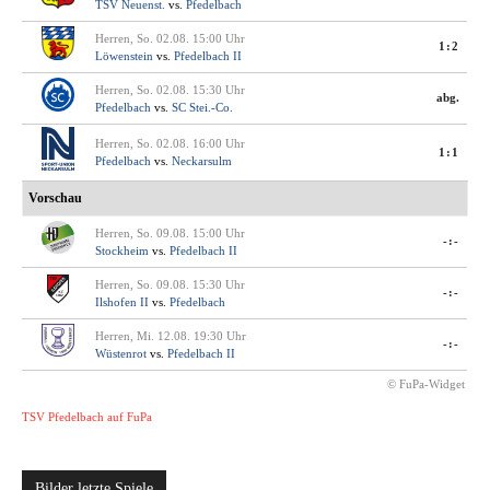
TSV Neuenst.
vs.
Pfedelbach
Herren, So. 02.08. 15:00 Uhr
1:2
Löwenstein
vs.
Pfedelbach II
Herren, So. 02.08. 15:30 Uhr
abg.
Pfedelbach
vs.
SC Stei.-Co.
Herren, So. 02.08. 16:00 Uhr
1:1
Pfedelbach
vs.
Neckarsulm
Vorschau
Herren, So. 09.08. 15:00 Uhr
-:-
Stockheim
vs.
Pfedelbach II
Herren, So. 09.08. 15:30 Uhr
-:-
Ilshofen II
vs.
Pfedelbach
Herren, Mi. 12.08. 19:30 Uhr
-:-
Wüstenrot
vs.
Pfedelbach II
© FuPa-Widget
TSV Pfedelbach auf FuPa
Bilder letzte Spiele