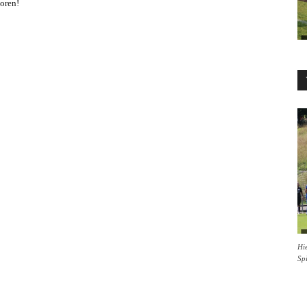
oren!
Hie
Sp