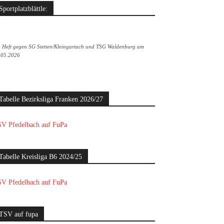
Sportplatzblättle:
. Heft gegen SG Stetten/Kleingartach und TSG Waldenburg am
.05.2026
Tabelle Bezirksliga Franken 2026/27
V Pfedelbach auf FuPa
Tabelle Kreisliga B6 2024/25
V Pfedelbach auf FuPa
TSV auf fupa