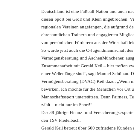
Deutschland ist eine Fußball-Nation und auch nac
diesen Sport bei Groß und Klein ungebrochen. Vi
regionalen Vereinen angefangen, die aufgrund deu
ehrenamtlichen Trainern und engagierten Mitglie
von persönlichen Förderern aus der Wirtschaft leis
So wurde jetzt auch die C-Jugendmannschaft des
Vermögensberatung und AachenMünchener, ausgest
Zusammenarbeit mit Gerald Keil – hier treffen zwe
einer Wellenlänge sind“, sagt Manuel Schönau. D
Vermögensberatung (DVAG) Keil dazu: „Wenn ma
bewirken. Ich möchte für die Menschen vor Ort ü
Mannschaftssport unterstützen. Denn Fairness, Tea
zählt – nicht nur im Sport!“
Der 38-jährige Finanz- und Versicherungsexperte s
den TSV Pfedelbach.
Gerald Keil betreut über 600 zufriedene Kunden