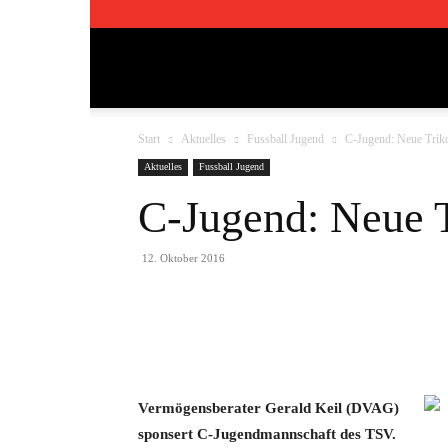
TSV
Start
Aktuelles
Fussball Jugend
C-Jugend: Neue Trik
Pfedelbach
Aktuelles
Fussball Jugend
C-Jugend: Neue T
1911
12. Oktober 2016
e.V.
Teilen
Vermögensberater Gerald Keil (DVAG)
sponsert C-Jugendmannschaft des TSV.