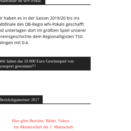
Halbfinale im wfv-Pokal:
r haben es in der Saison 2019/20 bis ins
lbfinale des DB-Regio wfv-Pokals geschafft
nd unterlagen dort im größten Spiel unserer
ereinsgeschichte dem Regionalligisten TSG
lingen mit 0:4.
Wir haben das 10.000 Euro Gewinnspiel von
yousport gewonnen!!!
Bezirksligameister 2017
Hier gibts Berichte, Bilder, Videos, ...
zur Meisterschaft der 1. Mannschaft