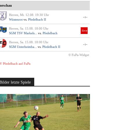
orschau
Herren, Mi. 12.08. 19:30 Uhr
-:-
Wüstenrot
vs.
Pfedelbach II
Herren, Sa. 15.08. 18:00 Uhr
live
SGM TSV Markels...
vs.
Pfedelbach
Herren, Sa. 15.08. 18:00 Uhr
-:-
SGM Unterheimba...
vs.
Pfedelbach II
© FuPa-Widget
V Pfedelbach auf FuPa
Bilder letzte Spiele