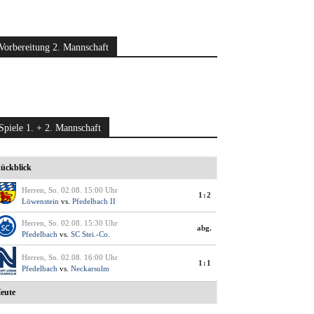
Vorbereitung 2. Mannschaft
Spiele 1. + 2. Mannschaft
ückblick
Herren, So. 02.08. 15:00 Uhr
1:2
Löwenstein
vs.
Pfedelbach II
Herren, So. 02.08. 15:30 Uhr
abg.
Pfedelbach
vs.
SC Stei.-Co.
Herren, So. 02.08. 16:00 Uhr
1:1
Pfedelbach
vs.
Neckarsulm
eute