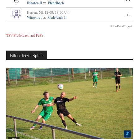
-:-
Ilshofen II
vs.
Pfedelbach
Herren, Mi. 12.08. 19:30 Uhr
-:-
Wüstenrot
vs.
Pfedelbach II
© FuPa-Widget
TSV Pfedelbach auf FuPa
Bilder letzte Spiele