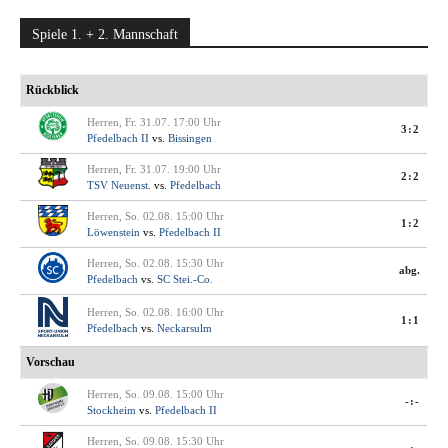
Spiele 1. + 2. Mannschaft
Rückblick
Herren, Fr. 31.07. 17:00 Uhr
3:2
Pfedelbach II
vs.
Bissingen
Herren, Fr. 31.07. 19:00 Uhr
2:2
TSV Neuenst.
vs.
Pfedelbach
Herren, So. 02.08. 15:00 Uhr
1:2
Löwenstein
vs.
Pfedelbach II
Herren, So. 02.08. 15:30 Uhr
abg.
Pfedelbach
vs.
SC Stei.-Co.
Herren, So. 02.08. 16:00 Uhr
1:1
Pfedelbach
vs.
Neckarsulm
Vorschau
Herren, So. 09.08. 15:00 Uhr
-:-
Stockheim
vs.
Pfedelbach II
Herren, So. 09.08. 15:30 Uhr