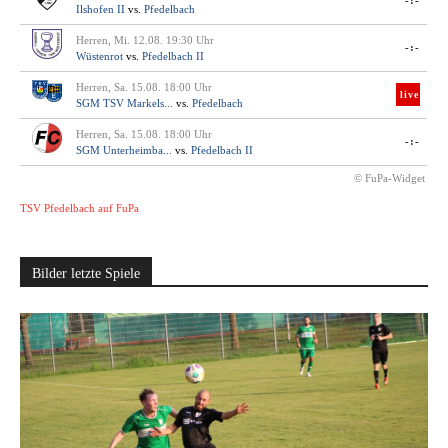
-:-
Ilshofen II
vs.
Pfedelbach
Herren, Mi. 12.08. 19:30 Uhr
-:-
Wüstenrot
vs.
Pfedelbach II
Herren, Sa. 15.08. 18:00 Uhr
live
SGM TSV Markels...
vs.
Pfedelbach
Herren, Sa. 15.08. 18:00 Uhr
-:-
SGM Unterheimba...
vs.
Pfedelbach II
© FuPa-Widget
TSV Pfedelbach auf FuPa
Bilder letzte Spiele