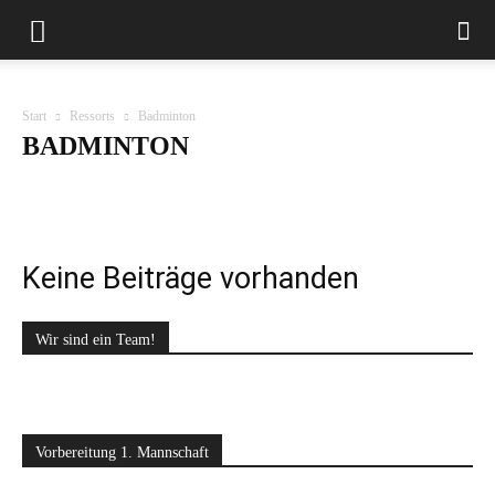
Start
Ressorts
Badminton
BADMINTON
Badminton
Fussball
Fußball Aktiv
Fußball Allgemeines
Handball
Kegeln
Kinderturnen
Leichtahletik
Rope skipping
Tennis
Volleyball
Keine Beiträge vorhanden
Wir sind ein Team!
Vorbereitung 1. Mannschaft