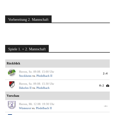
Vorbereitung 2. Mannschaft
Spiele 1. + 2. Mannschaft
Rückblick
Herren, So. 09.08. 15:00 Uhr
2:4
Stockheim
vs.
Pfedelbach II
Herren, So. 09.08. 15:30 Uhr
0:2
Ilshofen II
vs.
Pfedelbach
Vorschau
Herren, Mi. 12.08. 19:30 Uhr
-:-
Wüstenrot
vs.
Pfedelbach II