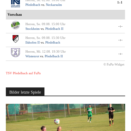
Herren, So. 02.08. 16:00 Uhr
1:1
Pfedelbach
vs.
Neckarsulm
Vorschau
Herren, So. 09.08. 15:00 Uhr
-:-
Stockheim
vs.
Pfedelbach II
Herren, So. 09.08. 15:30 Uhr
-:-
Ilshofen II
vs.
Pfedelbach
Herren, Mi. 12.08. 19:30 Uhr
-:-
Wüstenrot
vs.
Pfedelbach II
© FuPa-Widget
TSV Pfedelbach auf FuPa
Bilder letzte Spiele