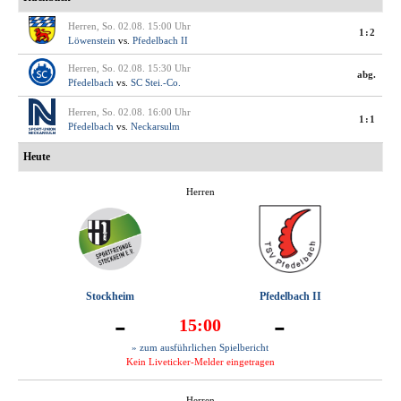
Herren, So. 02.08. 15:00 Uhr
1:2
Löwenstein
vs.
Pfedelbach II
Herren, So. 02.08. 15:30 Uhr
abg.
Pfedelbach
vs.
SC Stei.-Co.
Herren, So. 02.08. 16:00 Uhr
1:1
Pfedelbach
vs.
Neckarsulm
Heute
Herren
Stockheim
Pfedelbach II
-
-
15:00
» zum ausführlichen Spielbericht
Kein Liveticker-Melder eingetragen
Herren