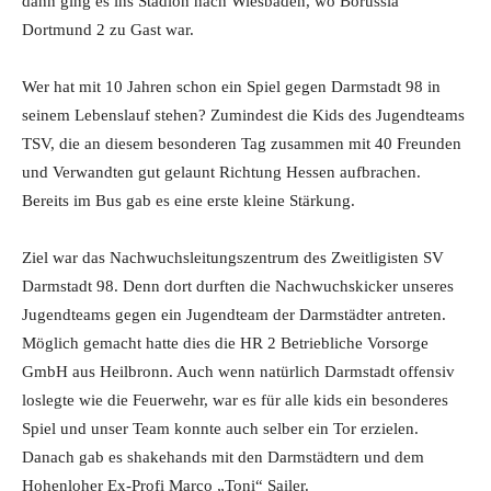
dann ging es ins Stadion nach Wiesbaden, wo Borussia
Dortmund 2 zu Gast war.
Wer hat mit 10 Jahren schon ein Spiel gegen Darmstadt 98 in
seinem Lebenslauf stehen? Zumindest die Kids des Jugendteams
TSV, die an diesem besonderen Tag zusammen mit 40 Freunden
und Verwandten gut gelaunt Richtung Hessen aufbrachen.
Bereits im Bus gab es eine erste kleine Stärkung.
Ziel war das Nachwuchsleitungszentrum des Zweitligisten SV
Darmstadt 98. Denn dort durften die Nachwuchskicker unseres
Jugendteams gegen ein Jugendteam der Darmstädter antreten.
Möglich gemacht hatte dies die HR 2 Betriebliche Vorsorge
GmbH aus Heilbronn. Auch wenn natürlich Darmstadt offensiv
loslegte wie die Feuerwehr, war es für alle kids ein besonderes
Spiel und unser Team konnte auch selber ein Tor erzielen.
Danach gab es shakehands mit den Darmstädtern und dem
Hohenloher Ex-Profi Marco „Toni“ Sailer.