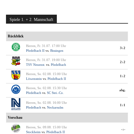
Spiele 1. + 2. Mannschaft
Rückblick
Herren, Fr. 31.07. 17:00 Uhr
3:2
Pfedelbach II
vs.
Bissingen
Herren, Fr. 31.07. 19:00 Uhr
2:2
TSV Neuenst.
vs.
Pfedelbach
Herren, So. 02.08. 15:00 Uhr
1:2
Löwenstein
vs.
Pfedelbach II
Herren, So. 02.08. 15:30 Uhr
abg.
Pfedelbach
vs.
SC Stei.-Co.
Herren, So. 02.08. 16:00 Uhr
1:1
Pfedelbach
vs.
Neckarsulm
Vorschau
Herren, So. 09.08. 15:00 Uhr
-:-
Stockheim
vs.
Pfedelbach II