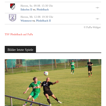
Herren, So. 09.08. 15:30 Uhr
-:-
Ilshofen II
vs.
Pfedelbach
Herren, Mi. 12.08. 19:30 Uhr
-:-
Wüstenrot
vs.
Pfedelbach II
© FuPa-Widget
TSV Pfedelbach auf FuPa
Bilder letzte Spiele