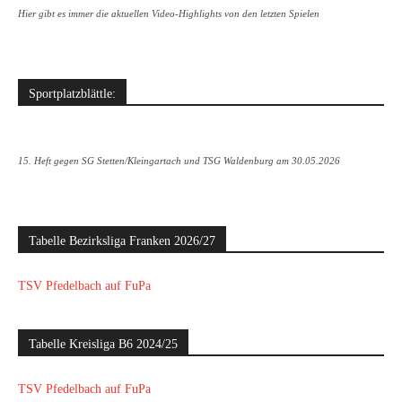
Hier gibt es immer die aktuellen Video-Highlights von den letzten Spielen
Sportplatzblättle:
15. Heft gegen SG Stetten/Kleingartach und TSG Waldenburg am 30.05.2026
Tabelle Bezirksliga Franken 2026/27
TSV Pfedelbach auf FuPa
Tabelle Kreisliga B6 2024/25
TSV Pfedelbach auf FuPa