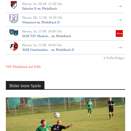
Herren, So. 09.08. 15:30 Uhr
-:-
Ilshofen II
vs.
Pfedelbach
Herren, Mi. 12.08. 19:30 Uhr
-:-
Wüstenrot
vs.
Pfedelbach II
Herren, Sa. 15.08. 18:00 Uhr
live
SGM TSV Markels...
vs.
Pfedelbach
Herren, Sa. 15.08. 18:00 Uhr
-:-
SGM Unterheimba...
vs.
Pfedelbach II
© FuPa-Widget
TSV Pfedelbach auf FuPa
Bilder letzte Spiele