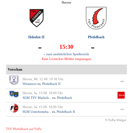
Herren
Ilshofen II
Pfedelbach
-
-
15:30
» zum ausführlichen Spielbericht
Kein Liveticker-Melder eingetragen
Vorschau
Herren, Mi. 12.08. 19:30 Uhr
-:-
Wüstenrot
vs.
Pfedelbach II
Herren, Sa. 15.08. 18:00 Uhr
live
SGM TSV Markels...
vs.
Pfedelbach
Herren, Sa. 15.08. 18:00 Uhr
-:-
SGM Unterheimba...
vs.
Pfedelbach II
© FuPa-Widget
TSV Pfedelbach auf FuPa