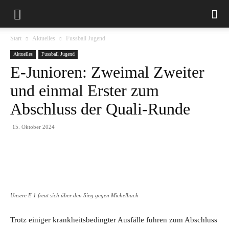
Start
Aktuelles
Fussball Jugend
Aktuelles
Fussball Jugend
E-Junioren: Zweimal Zweiter
und einmal Erster zum
Abschluss der Quali-Runde
15. Oktober 2024
Unsere E 1 freut sich über den Sieg gegen Michelbach
Trotz einiger krankheitsbedingter Ausfälle fuhren zum Abschluss