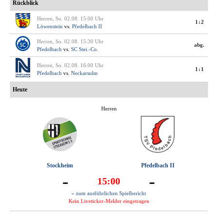
Rückblick
Herren, So. 02.08. 15:00 Uhr
1:2
Löwenstein
vs.
Pfedelbach II
Herren, So. 02.08. 15:30 Uhr
abg.
Pfedelbach
vs.
SC Stei.-Co.
Herren, So. 02.08. 16:00 Uhr
1:1
Pfedelbach
vs.
Neckarsulm
Heute
Herren
Stockheim
Pfedelbach II
-
-
15:00
» zum ausführlichen Spielbericht
Kein Liveticker-Melder eingetragen