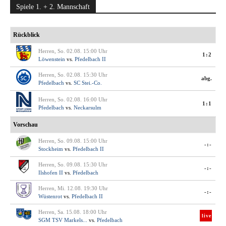
Spiele 1. + 2. Mannschaft
Rückblick
Herren, So. 02.08. 15:00 Uhr
1:2
Löwenstein
vs.
Pfedelbach II
Herren, So. 02.08. 15:30 Uhr
abg.
Pfedelbach
vs.
SC Stei.-Co.
Herren, So. 02.08. 16:00 Uhr
1:1
Pfedelbach
vs.
Neckarsulm
Vorschau
Herren, So. 09.08. 15:00 Uhr
-:-
Stockheim
vs.
Pfedelbach II
Herren, So. 09.08. 15:30 Uhr
-:-
Ilshofen II
vs.
Pfedelbach
Herren, Mi. 12.08. 19:30 Uhr
-:-
Wüstenrot
vs.
Pfedelbach II
Herren, Sa. 15.08. 18:00 Uhr
live
SGM TSV Markels...
vs.
Pfedelbach