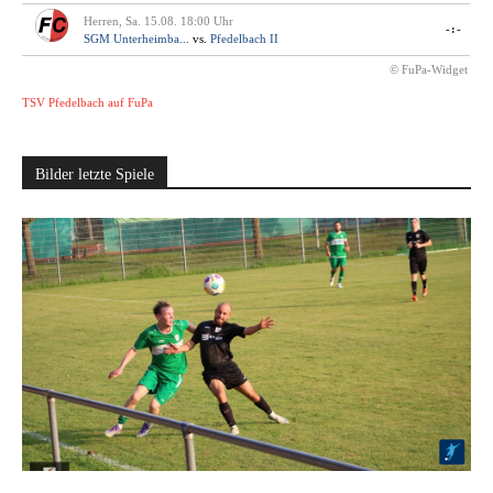
Herren, Sa. 15.08. 18:00 Uhr
-:-
SGM Unterheimba...
vs.
Pfedelbach II
© FuPa-Widget
TSV Pfedelbach auf FuPa
Bilder letzte Spiele