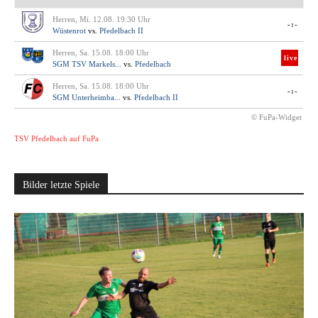
Herren, Mi. 12.08. 19:30 Uhr
-:-
Wüstenrot
vs.
Pfedelbach II
Herren, Sa. 15.08. 18:00 Uhr
live
SGM TSV Markels...
vs.
Pfedelbach
Herren, Sa. 15.08. 18:00 Uhr
-:-
SGM Unterheimba...
vs.
Pfedelbach II
© FuPa-Widget
TSV Pfedelbach auf FuPa
Bilder letzte Spiele