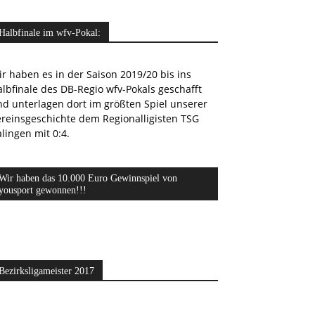
Halbfinale im wfv-Pokal:
r haben es in der Saison 2019/20 bis ins
lbfinale des DB-Regio wfv-Pokals geschafft
nd unterlagen dort im größten Spiel unserer
ereinsgeschichte dem Regionalligisten TSG
lingen mit 0:4.
Wir haben das 10.000 Euro Gewinnspiel von
yousport gewonnen!!!
Bezirksligameister 2017