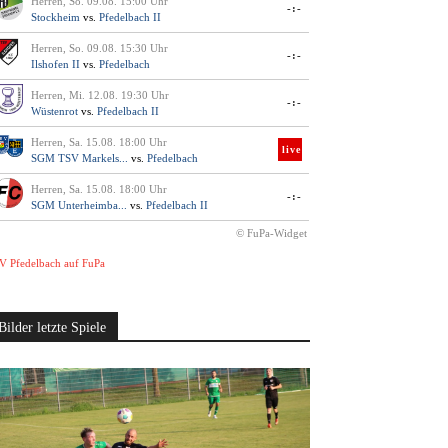
Herren, So. 09.08. 15:00 Uhr
-:-
Stockheim
vs.
Pfedelbach II
Herren, So. 09.08. 15:30 Uhr
-:-
Ilshofen II
vs.
Pfedelbach
Herren, Mi. 12.08. 19:30 Uhr
-:-
Wüstenrot
vs.
Pfedelbach II
Herren, Sa. 15.08. 18:00 Uhr
live
SGM TSV Markels...
vs.
Pfedelbach
Herren, Sa. 15.08. 18:00 Uhr
-:-
SGM Unterheimba...
vs.
Pfedelbach II
© FuPa-Widget
V Pfedelbach auf FuPa
Bilder letzte Spiele