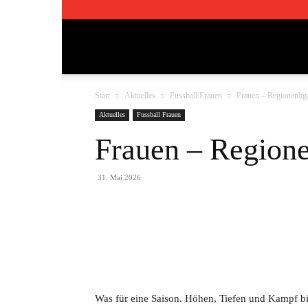
TSV
Start
Aktuelles
Fussball Frauen
Frauen – Regionen
Pfedelbach
Aktuelles
Fussball Frauen
Frauen – Regio
1911
31. Mai 2026
e.V.
Teilen
Was für eine Saison. Höhen, Tiefen und Kampf bi