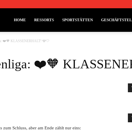
HOME
RESSORTS
SPORTSTÄTTEN
GESCHÄFTSTE
liga: ❤️🧡 KLASSENERHALT! 🩶🤍
nenliga: ❤️🧡 KLASSEN
s zum Schluss, aber am Ende zählt nur eins: