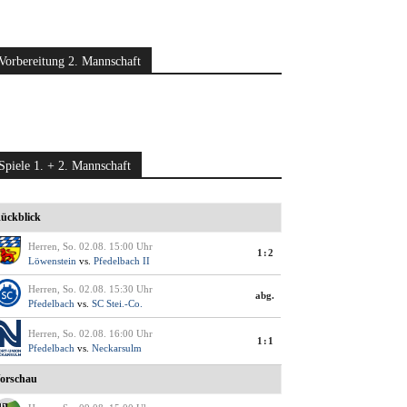
Vorbereitung 2. Mannschaft
Spiele 1. + 2. Mannschaft
ückblick
Herren, So. 02.08. 15:00 Uhr
1:2
Löwenstein
vs.
Pfedelbach II
Herren, So. 02.08. 15:30 Uhr
abg.
Pfedelbach
vs.
SC Stei.-Co.
Herren, So. 02.08. 16:00 Uhr
1:1
Pfedelbach
vs.
Neckarsulm
orschau