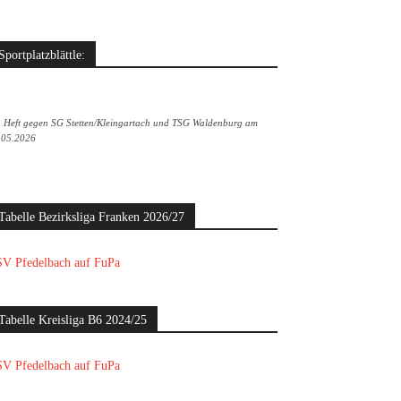
Sportplatzblättle:
. Heft gegen SG Stetten/Kleingartach und TSG Waldenburg am
.05.2026
Tabelle Bezirksliga Franken 2026/27
V Pfedelbach auf FuPa
Tabelle Kreisliga B6 2024/25
V Pfedelbach auf FuPa