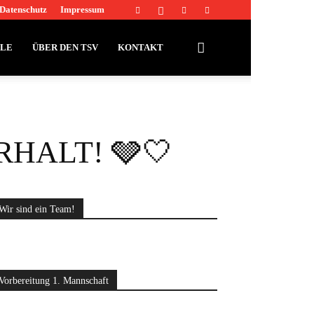
Datenschutz
Impressum
LLE
ÜBER DEN TSV
KONTAKT
ERHALT! 🩶🤍
Wir sind ein Team!
Vorbereitung 1. Mannschaft