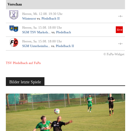
Vorschau
Herren, Mi. 12.08. 19:30 Uhr
-:-
Wüstenrot
vs.
Pfedelbach II
Herren, Sa. 15.08. 18:00 Uhr
live
SGM TSV Markels...
vs.
Pfedelbach
Herren, Sa. 15.08. 18:00 Uhr
-:-
SGM Unterheimba...
vs.
Pfedelbach II
© FuPa-Widget
TSV Pfedelbach auf FuPa
Bilder letzte Spiele