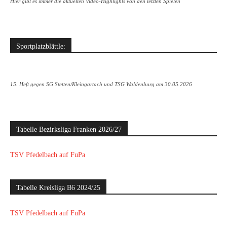
Hier gibt es immer die aktuellen Video-Highlights von den letzten Spielen
Sportplatzblättle:
15. Heft gegen SG Stetten/Kleingartach und TSG Waldenburg am 30.05.2026
Tabelle Bezirksliga Franken 2026/27
TSV Pfedelbach auf FuPa
Tabelle Kreisliga B6 2024/25
TSV Pfedelbach auf FuPa