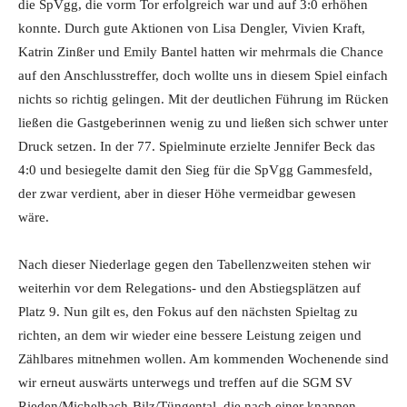
die SpVgg, die vorm Tor erfolgreich war und auf 3:0 erhöhen
konnte. Durch gute Aktionen von Lisa Dengler, Vivien Kraft,
Katrin Zinßer und Emily Bantel hatten wir mehrmals die Chance
auf den Anschlusstreffer, doch wollte uns in diesem Spiel einfach
nichts so richtig gelingen. Mit der deutlichen Führung im Rücken
ließen die Gastgeberinnen wenig zu und ließen sich schwer unter
Druck setzen. In der 77. Spielminute erzielte Jennifer Beck das
4:0 und besiegelte damit den Sieg für die SpVgg Gammesfeld,
der zwar verdient, aber in dieser Höhe vermeidbar gewesen
wäre.
Nach dieser Niederlage gegen den Tabellenzweiten stehen wir
weiterhin vor dem Relegations- und den Abstiegsplätzen auf
Platz 9. Nun gilt es, den Fokus auf den nächsten Spieltag zu
richten, an dem wir wieder eine bessere Leistung zeigen und
Zählbares mitnehmen wollen. Am kommenden Wochenende sind
wir erneut auswärts unterwegs und treffen auf die SGM SV
Rieden/Michelbach-Bilz/Tüngental, die nach einer knappen