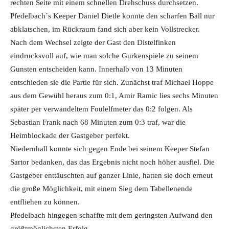
rechten Seite mit einem schnellen Drehschuss durchsetzen.
Pfedelbach´s Keeper Daniel Dietle konnte den scharfen Ball nur
abklatschen, im Rückraum fand sich aber kein Vollstrecker.
Nach dem Wechsel zeigte der Gast den Distelfinken
eindrucksvoll auf, wie man solche Gurkenspiele zu seinem
Gunsten entscheiden kann. Innerhalb von 13 Minuten
entschieden sie die Partie für sich. Zunächst traf Michael Hoppe
aus dem Gewühl heraus zum 0:1, Amir Ramic lies sechs Minuten
später per verwandeltem Foulelfmeter das 0:2 folgen. Als
Sebastian Frank nach 68 Minuten zum 0:3 traf, war die
Heimblockade der Gastgeber perfekt.
Niedernhall konnte sich gegen Ende bei seinem Keeper Stefan
Sartor bedanken, das das Ergebnis nicht noch höher ausfiel. Die
Gastgeber enttäuschten auf ganzer Linie, hatten sie doch erneut
die große Möglichkeit, mit einem Sieg dem Tabellenende
entfliehen zu können.
Pfedelbach hingegen schaffte mit dem geringsten Aufwand den
größtmöglichsten Erfolg.