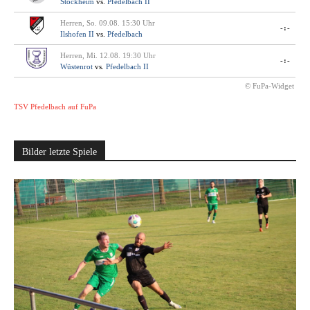
Stockheim
vs.
Pfedelbach II
Herren, So. 09.08. 15:30 Uhr
-:-
Ilshofen II
vs.
Pfedelbach
Herren, Mi. 12.08. 19:30 Uhr
-:-
Wüstenrot
vs.
Pfedelbach II
© FuPa-Widget
TSV Pfedelbach auf FuPa
Bilder letzte Spiele