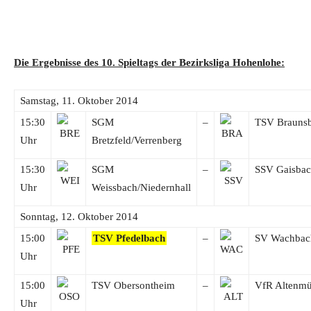
Die Ergebnisse des 10. Spieltags der Bezirksliga Hohenlohe:
Samstag, 11. Oktober 2014
15:30
SGM
–
TSV Brauns
Uhr
Bretzfeld/Verrenberg
15:30
SGM
–
SSV Gaisba
Uhr
Weissbach/Niedernhall
Sonntag, 12. Oktober 2014
15:00
TSV Pfedelbach
–
SV Wachbac
Uhr
15:00
TSV Obersontheim
–
VfR Altenmü
Uhr