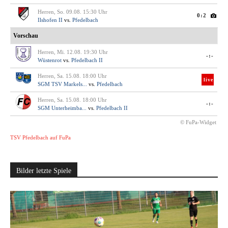
Herren, So. 09.08. 15:30 Uhr
0:2
Ilshofen II
vs.
Pfedelbach
Vorschau
Herren, Mi. 12.08. 19:30 Uhr
-:-
Wüstenrot
vs.
Pfedelbach II
Herren, Sa. 15.08. 18:00 Uhr
live
SGM TSV Markels...
vs.
Pfedelbach
Herren, Sa. 15.08. 18:00 Uhr
-:-
SGM Unterheimba...
vs.
Pfedelbach II
© FuPa-Widget
TSV Pfedelbach auf FuPa
Bilder letzte Spiele