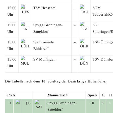
15:00
TSV Hessental
–
SGM
Uhr
Taubertal/Rö
15:00
Spvgg Gröningen-
–
SG
Uhr
Satteldorf
Sindringen/
15:00
Sportfreunde
–
TSG Öhring
Uhr
Bühlerzell
15:00
SV Mulfingen
–
TSV Dünsba
Uhr
Die Tabelle nach dem 10. Spieltag der
Bezirksliga
Hohenlohe:
Platz
Mannschaft
Spiele
G
U
1
(1)
Spvgg Gröningen-
10
8
1
Satteldorf