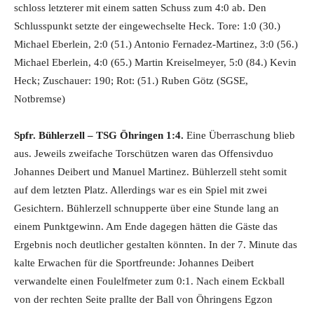
schloss letzterer mit einem satten Schuss zum 4:0 ab. Den
Schlusspunkt setzte der eingewechselte Heck. Tore: 1:0 (30.)
Michael Eberlein, 2:0 (51.) Antonio Fernadez-Martinez, 3:0 (56.)
Michael Eberlein, 4:0 (65.) Martin Kreiselmeyer, 5:0 (84.) Kevin
Heck; Zuschauer: 190; Rot: (51.) Ruben Götz (SGSE,
Notbremse)
Spfr. Bühlerzell – TSG Öhringen 1:4.
Eine Überraschung blieb
aus. Jeweils zweifache Torschützen waren das Offensivduo
Johannes Deibert und Manuel Martinez. Bühlerzell steht somit
auf dem letzten Platz. Allerdings war es ein Spiel mit zwei
Gesichtern. Bühlerzell schnupperte über eine Stunde lang an
einem Punktgewinn. Am Ende dagegen hätten die Gäste das
Ergebnis noch deutlicher gestalten könnten. In der 7. Minute das
kalte Erwachen für die Sportfreunde: Johannes Deibert
verwandelte einen Foulelfmeter zum 0:1. Nach einem Eckball
von der rechten Seite prallte der Ball von Öhringens Egzon