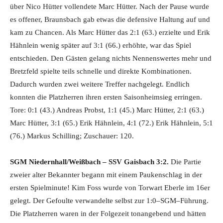
über Nico Hütter vollendete Marc Hütter. Nach der Pause wurde
es offener, Braunsbach gab etwas die defensive Haltung auf und
kam zu Chancen. Als Marc Hütter das 2:1 (63.) erzielte und Erik
Hähnlein wenig später auf 3:1 (66.) erhöhte, war das Spiel
entschieden. Den Gästen gelang nichts Nennenswertes mehr und
Bretzfeld spielte teils schnelle und direkte Kombinationen.
Dadurch wurden zwei weitere Treffer nachgelegt. Endlich
konnten die Platzherren ihren ersten Saisonheimsieg erringen.
Tore: 0:1 (43.) Andreas Probst, 1:1 (45.) Marc Hütter, 2:1 (63.)
Marc Hütter, 3:1 (65.) Erik Hähnlein, 4:1 (72.) Erik Hähnlein, 5:1
(76.) Markus Schilling; Zuschauer: 120.
SGM Niedernhall/Weißbach – SSV Gaisbach 3:2.
Die Partie
zweier alter Bekannter begann mit einem Paukenschlag in der
ersten Spielminute! Kim Foss wurde von Torwart Eberle im 16er
gelegt. Der Gefoulte verwandelte selbst zur 1:0–SGM–Führung.
Die Platzherren waren in der Folgezeit tonangebend und hätten