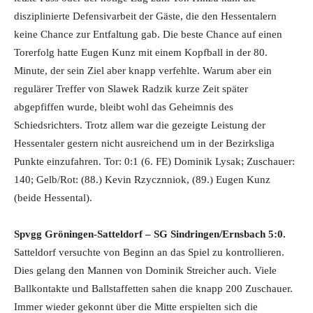
disziplinierte Defensivarbeit der Gäste, die den Hessentalern
keine Chance zur Entfaltung gab. Die beste Chance auf einen
Torerfolg hatte Eugen Kunz mit einem Kopfball in der 80.
Minute, der sein Ziel aber knapp verfehlte. Warum aber ein
regulärer Treffer von Slawek Radzik kurze Zeit später
abgepfiffen wurde, bleibt wohl das Geheimnis des
Schiedsrichters. Trotz allem war die gezeigte Leistung der
Hessentaler gestern nicht ausreichend um in der Bezirksliga
Punkte einzufahren. Tor: 0:1 (6. FE) Dominik Lysak; Zuschauer:
140; Gelb/Rot: (88.) Kevin Rzycznniok, (89.) Eugen Kunz
(beide Hessental).
Spvgg Gröningen-Satteldorf – SG Sindringen/Ernsbach 5:0.
Satteldorf versuchte von Beginn an das Spiel zu kontrollieren.
Dies gelang den Mannen von Dominik Streicher auch. Viele
Ballkontakte und Ballstaffetten sahen die knapp 200 Zuschauer.
Immer wieder gekonnt über die Mitte erspielten sich die