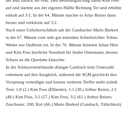
der Ball zurück ins Feld. Den Befreiungsschlag nahm Kim Foss
auf und startete aus der eigenen Hälfte Richtung Tor und erhöhte
eiskalt auf 3:1. In der 64. Minute machte es Artur Reizer dann
besser und verkürzte auf 3:2.
Nach einer Unbeherrschtheit sah der Gaisbacher Mario Burkert
in der 67. Minute vom sehr gut leitenden Schiedsrichter Tobias
Winter aus Oedheim rot. In der 76. Minute leisteten Julian Hirn
und Kim Foss herrliche Vorarbeit für Andre Ostermaier, dessen
Schuss an die Querlatte klatschte.
In der Schlussviertelstunde drängte Gaisbach trotz Unterzahl
vehement auf den Ausgleich, während die SGM geschickt den
Vorsprung verteidigte und keinen weiteren Treffer mehr zuließ.
Tore: 1:0 (2.) Kim Foss (Elfmeter), 1:1 (30.) Arthur Reizer, 2:1
(48.) Kim Foss, 3:1 (57.) Kim Foss, 3:2 (61.) Arthur Reizer;
Zuschauer: 200; Rot: (66.) Mario Burkert (Gaisbach, Tätlichkeit).