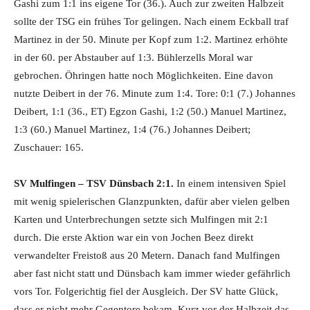
Gashi zum 1:1 ins eigene Tor (36.). Auch zur zweiten Halbzeit
sollte der TSG ein frühes Tor gelingen. Nach einem Eckball traf
Martinez in der 50. Minute per Kopf zum 1:2. Martinez erhöhte
in der 60. per Abstauber auf 1:3. Bühlerzells Moral war
gebrochen. Öhringen hatte noch Möglichkeiten. Eine davon
nutzte Deibert in der 76. Minute zum 1:4. Tore: 0:1 (7.) Johannes
Deibert, 1:1 (36., ET) Egzon Gashi, 1:2 (50.) Manuel Martinez,
1:3 (60.) Manuel Martinez, 1:4 (76.) Johannes Deibert;
Zuschauer: 165.
SV Mulfingen – TSV Dünsbach 2:1.
In einem intensiven Spiel
mit wenig spielerischen Glanzpunkten, dafür aber vielen gelben
Karten und Unterbrechungen setzte sich Mulfingen mit 2:1
durch. Die erste Aktion war ein von Jochen Beez direkt
verwandelter Freistoß aus 20 Metern. Danach fand Mulfingen
aber fast nicht statt und Dünsbach kam immer wieder gefährlich
vors Tor. Folgerichtig fiel der Ausgleich. Der SV hatte Glück,
dass er nicht mehr Gegentore bekam. Kurz vor der Halbzeit das