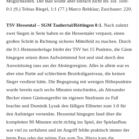
Möglichkeiten. Der Ball wollte aber einfach nicht ins Tor. Tore:
0:1 (9.) Tobias Riegel, 1:1 (77.) Marco Rehklau; Zuschauer: 220.
TSV Hessental – SGM Taubertal/Röttingen 0:1.
Nach zuletzt
zwei Siegen in Serie haben es die Hessentaler verpasst, einen
großen Schritt in Richtung sicheres Mittelfeld zu machen. Durch
die 0:1-Heimniederlage bleibt der TSV bei 15 Punkten, die Gäste
hingegen setzen ihren Aufwärtstrend fort und sind durch den
Auswärtssieg raus aus der Abstiegsregion. Alles in allem war es
aber eine Partie auf schlechtem Bezirksliganiveau, die keinen
Sieger verdient hätte. Die Begegnung mit wenigen Höhepunkten
wurde bereits nach sechs Minuten entschieden, als Alexander
Becker einen Gästeangreifer im eigenen Strafraum zu Fall
brachte und Dominik Lysak den fälligen Elfmeter zum 1:0 für
den Aufsteiger versenkte. Hessental hingegen fand über die
kompletten 90 Minuten nicht richtig ins Spiel, der Spielaufbau
war viel zu zerfahren und im Angriff fehlte praktisch immer der
letzte Pass oder der nötige Zug zum Tor. Hinzu kam die