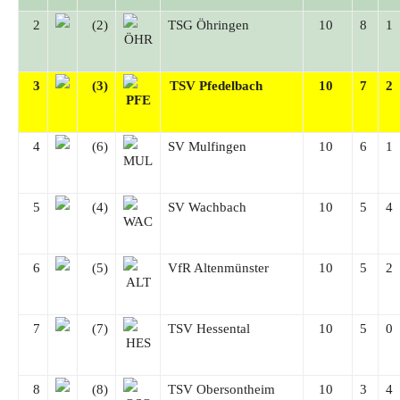
2
(2)
TSG Öhringen
10
8
1
3
(3)
TSV Pfedelbach
10
7
2
4
(6)
SV Mulfingen
10
6
1
5
(4)
SV Wachbach
10
5
4
6
(5)
VfR Altenmünster
10
5
2
7
(7)
TSV Hessental
10
5
0
8
(8)
TSV Obersontheim
10
3
4