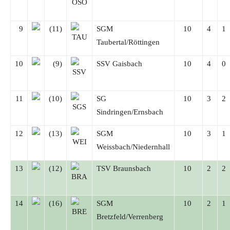
9
(11)
SGM
10
4
1
Taubertal/Röttingen
10
(9)
SSV Gaisbach
10
4
0
11
(10)
SG
10
3
2
Sindringen/Ernsbach
12
(13)
SGM
10
3
1
Weissbach/Niedernhall
13
(12)
TSV Braunsbach
10
2
2
14
(16)
SGM
10
2
1
Bretzfeld/Verrenberg